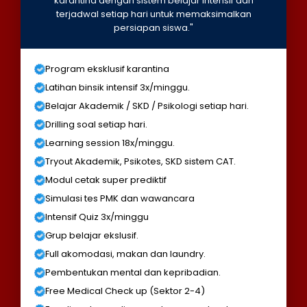
karantina dengan sistem belajar intensif dan
terjadwal setiap hari untuk memaksimalkan
persiapan siswa."
Program eksklusif karantina
Latihan binsik intensif 3x/minggu.
Belajar Akademik / SKD / Psikologi setiap hari.
Drilling soal setiap hari.
Learning session 18x/minggu.
Tryout Akademik, Psikotes, SKD sistem CAT.
Modul cetak super prediktif
Simulasi tes PMK dan wawancara
Intensif Quiz 3x/minggu
Grup belajar ekslusif.
Full akomodasi, makan dan laundry.
Pembentukan mental dan kepribadian.
Free Medical Check up (Sektor 2-4)