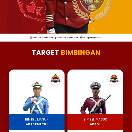
tarunapersadaofficial
tarunapersadaofficial
tarunapersada.com
TARGET
BIMBINGAN
BIMBEL MASUK
BIMBEL MASUK
AKADEMI TNI
AKPOL