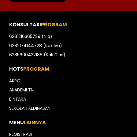
KONSULTASI
PROGRAM
6281216365729 (Nia)
6282174144728 (Kak Iva)
6285600422188 (Kak Dias)
HOTS
PROGRAM
AKPOL
AKADEMI TNI
BINTARA
SEKOLAH KEDINASAN
MENU
LAINNYA
REGISTRASI