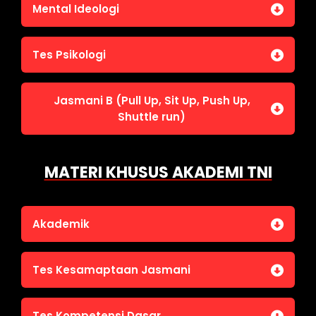
Jasmani A (Lari 12 menit)
Mental Ideologi
Pengetahuan Umum (termasuk UU Kepolisian)
Jasmani C (Renang)
Tes Wawasan Kebangsaan
Mental Ideologi
Tes Psikologi
Tes Kecerdasan
Jasmani B (Pull Up, Sit Up, Push Up,
Tes Kecermatan
Shuttle run)
Tes Kepribadian
Jasmani B (Pull Up, Sit Up, Push Up, Shuttle run)
MATERI KHUSUS AKADEMI TNI
Akademik
Bahasa Indonesia
Tes Kesamaptaan Jasmani
Bahasa Inggris
IPA
Jasmani A (Lari 12 menit)
Tes Kompetensi Dasar