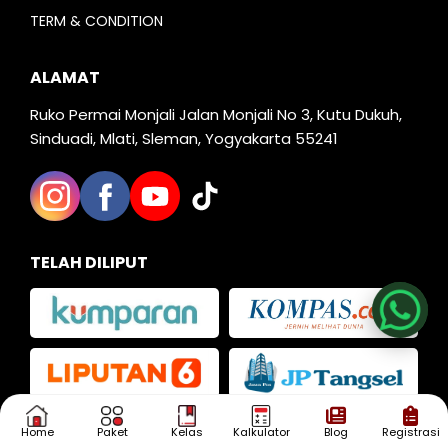
TERM & CONDITION
ALAMAT
Ruko Permai Monjali Jalan Monjali No 3, Kutu Dukuh,
Sinduadi, Mlati, Sleman, Yogyakarta 55241
Nia
TELAH DILIPUT
Kak Iva
Kak Dias
Home
Paket
Kelas
Kalkulator
Blog
Registrasi