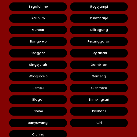
Tegaldlimo
Rogojampi
Kalipuro
Purwoharjo
Muncar
Siliragung
Bangorejo
Pesanggaran
Songgon
Tegalsari
Singojuruh
Gambiran
Wongsorejo
Genteng
Sempu
Glenmore
Glagah
Blimbingsari
Srono
Kalibaru
Banyuwangi
Giri
Cluring