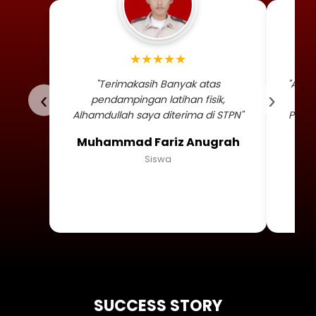
Foto profil siswa Muhammad
★★★★★
"Terimakasih Banyak atas
"Alha
‹
›
pendampingan latihan fisik,
TNI 
Alhamdullah saya diterima di STPN"
Persa
Muhammad Fariz Anugrah
Siswa
SUCCESS STORY