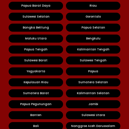
Papua Barat Daya
Riau
Sulawesi Selatan
Gorontalo
Bangka Belitung
Papua Selatan
Maluku Utara
Bengkulu
Papua Tengah
Kalimantan Tengah
Sulawesi Barat
Sulawesi Tengah
Yogyakarta
Papua
Kepulauan Riau
Sumatera Selatan
Sumatera Barat
Kalimantan Selatan
Papua Pegunungan
Jambi
Banten
Sulawesi Utara
Bali
Nanggroe Aceh Darussalam