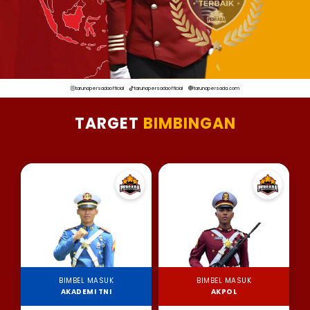
tarunapersadaofficial
tarunapersadaofficial
tarunapersada.com
TARGET
BIMBINGAN
BIMBEL MASUK
BIMBEL MASUK
AKADEMI TNI
AKPOL