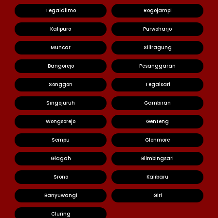
Tegaldlimo
Rogojampi
Kalipuro
Purwoharjo
Muncar
Siliragung
Bangorejo
Pesanggaran
Songgon
Tegalsari
Singojuruh
Gambiran
Wongsorejo
Genteng
Sempu
Glenmore
Glagah
Blimbingsari
Srono
Kalibaru
Banyuwangi
Giri
Cluring