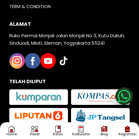
TERM & CONDITION
ALAMAT
Ruko Permai Monjali Jalan Monjali No 3, Kutu Dukuh,
Sinduadi, Mlati, Sleman, Yogyakarta 55241
Nia
TELAH DILIPUT
Kak Iva
Kak Dias
Home
Paket
Kelas
Kalkulator
Blog
Registrasi