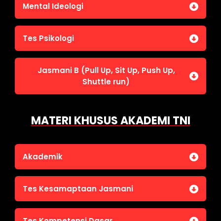
Jasmani A (Lari 12 menit)
Mental Ideologi
Pengetahuan Umum (termasuk UU Kepolisian)
Jasmani C (Renang)
Tes Wawasan Kebangsaan
Mental Ideologi
Tes Psikologi
Tes Kecerdasan
Jasmani B (Pull Up, Sit Up, Push Up,
Tes Kecermatan
Shuttle run)
Tes Kepribadian
Jasmani B (Pull Up, Sit Up, Push Up, Shuttle run)
MATERI KHUSUS AKADEMI TNI
Akademik
Bahasa Indonesia
Tes Kesamaptaan Jasmani
Bahasa Inggris
IPA
Jasmani A (Lari 12 menit)
Tes Kompetensi Dasar