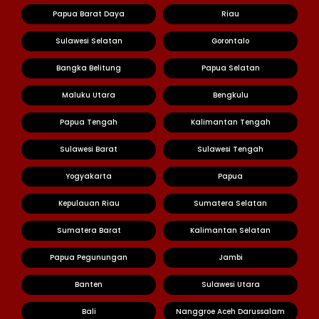
Papua Barat Daya
Riau
Sulawesi Selatan
Gorontalo
Bangka Belitung
Papua Selatan
Maluku Utara
Bengkulu
Papua Tengah
Kalimantan Tengah
Sulawesi Barat
Sulawesi Tengah
Yogyakarta
Papua
Kepulauan Riau
Sumatera Selatan
Sumatera Barat
Kalimantan Selatan
Papua Pegunungan
Jambi
Banten
Sulawesi Utara
Bali
Nanggroe Aceh Darussalam