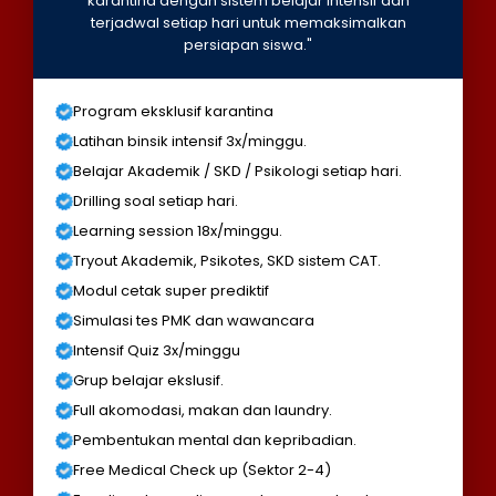
karantina dengan sistem belajar intensif dan
terjadwal setiap hari untuk memaksimalkan
persiapan siswa."
Program eksklusif karantina
Latihan binsik intensif 3x/minggu.
Belajar Akademik / SKD / Psikologi setiap hari.
Drilling soal setiap hari.
Learning session 18x/minggu.
Tryout Akademik, Psikotes, SKD sistem CAT.
Modul cetak super prediktif
Simulasi tes PMK dan wawancara
Intensif Quiz 3x/minggu
Grup belajar ekslusif.
Full akomodasi, makan dan laundry.
Pembentukan mental dan kepribadian.
Free Medical Check up (Sektor 2-4)