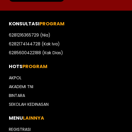
KONSULTASI
PROGRAM
6281216365729 (Nia)
6282174144728 (Kak Iva)
6285600422188 (Kak Dias)
HOTS
PROGRAM
AKPOL
AKADEMI TNI
BINTARA
SEKOLAH KEDINASAN
MENU
LAINNYA
REGISTRASI