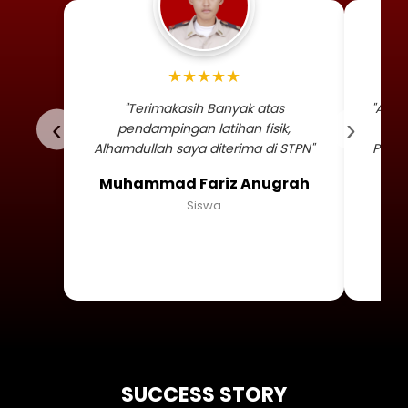
Foto profil siswa Muhammad
★★★★★
"Terimakasih Banyak atas
"Alha
‹
›
pendampingan latihan fisik,
TNI 
Alhamdullah saya diterima di STPN"
Persa
Muhammad Fariz Anugrah
Siswa
SUCCESS STORY