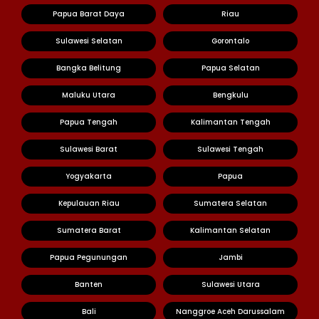
Papua Barat Daya
Riau
Sulawesi Selatan
Gorontalo
Bangka Belitung
Papua Selatan
Maluku Utara
Bengkulu
Papua Tengah
Kalimantan Tengah
Sulawesi Barat
Sulawesi Tengah
Yogyakarta
Papua
Kepulauan Riau
Sumatera Selatan
Sumatera Barat
Kalimantan Selatan
Papua Pegunungan
Jambi
Banten
Sulawesi Utara
Bali
Nanggroe Aceh Darussalam