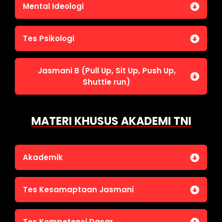
Jasmani A (Lari 12 menit)
Mental Ideologi
Pengetahuan Umum (termasuk UU Kepolisian)
Jasmani C (Renang)
Tes Wawasan Kebangsaan
Mental Ideologi
Tes Psikologi
Tes Kecerdasan
Jasmani B (Pull Up, Sit Up, Push Up,
Tes Kecermatan
Shuttle run)
Tes Kepribadian
Jasmani B (Pull Up, Sit Up, Push Up, Shuttle run)
MATERI KHUSUS AKADEMI TNI
Akademik
Bahasa Indonesia
Tes Kesamaptaan Jasmani
Bahasa Inggris
IPA
Jasmani A (Lari 12 menit)
Tes Kompetensi Dasar