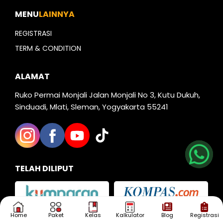
MENU
LAINNYA
REGISTRASI
TERM & CONDITION
ALAMAT
Ruko Permai Monjali Jalan Monjali No 3, Kutu Dukuh,
Sinduadi, Mlati, Sleman, Yogyakarta 55241
Nia
Kak Iva
Kak Dias
TELAH DILIPUT
Home
Paket
Kelas
Kalkulator
Blog
Registrasi