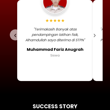
Foto profil siswa Muhammad
★★★★★
"Terimakasih Banyak atas
"Alha
‹
›
pendampingan latihan fisik,
TNI 
Alhamdullah saya diterima di STPN"
Persa
Muhammad Fariz Anugrah
Siswa
SUCCESS STORY