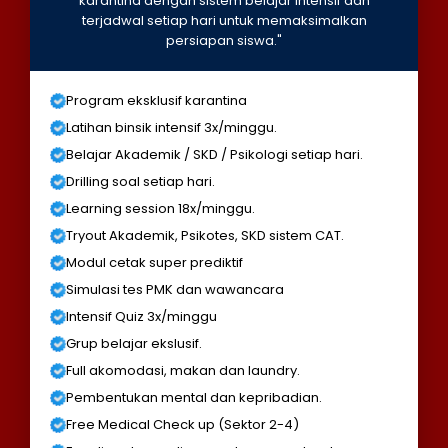
karantina dengan sistem belajar intensif dan
terjadwal setiap hari untuk memaksimalkan
persiapan siswa."
Program eksklusif karantina
Latihan binsik intensif 3x/minggu.
Belajar Akademik / SKD / Psikologi setiap hari.
Drilling soal setiap hari.
Learning session 18x/minggu.
Tryout Akademik, Psikotes, SKD sistem CAT.
Modul cetak super prediktif
Simulasi tes PMK dan wawancara
Intensif Quiz 3x/minggu
Grup belajar ekslusif.
Full akomodasi, makan dan laundry.
Pembentukan mental dan kepribadian.
Free Medical Check up (Sektor 2-4)