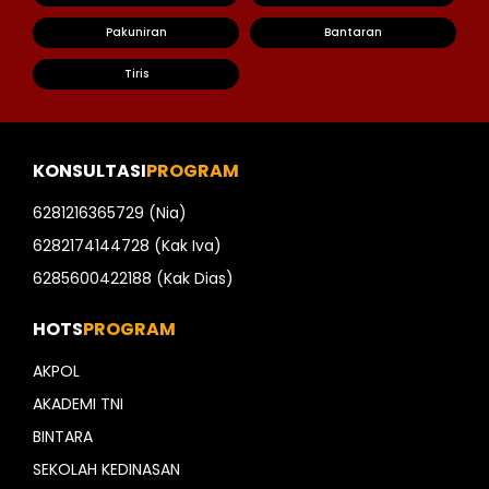
Pakuniran
Bantaran
Tiris
KONSULTASI
PROGRAM
6281216365729 (Nia)
6282174144728 (Kak Iva)
6285600422188 (Kak Dias)
HOTS
PROGRAM
AKPOL
AKADEMI TNI
BINTARA
SEKOLAH KEDINASAN