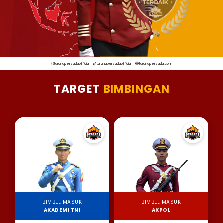
tarunapersadaofficial
tarunapersadaofficial
tarunapersada.com
TARGET
BIMBINGAN
BIMBEL MASUK
BIMBEL MASUK
AKADEMI TNI
AKPOL