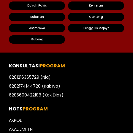
Dukuh Pakis
Kenjeran
Bubutan
Genteng
Asemrowo
Tenggilis Mejoyo
Gubeng
KONSULTASI
PROGRAM
6281216365729 (Nia)
6282174144728 (Kak Iva)
6285600422188 (Kak Dias)
HOTS
PROGRAM
AKPOL
AKADEMI TNI