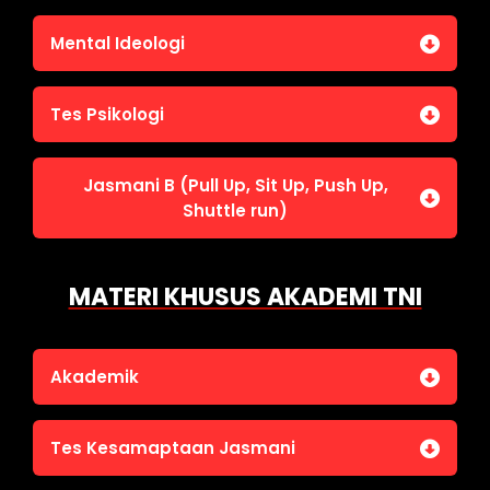
Penalaran Numerik
Jasmani A (Lari 12 menit)
Mental Ideologi
Pengetahuan Umum (termasuk UU Kepolisian)
Jasmani C (Renang)
Tes Wawasan Kebangsaan
Mental Ideologi
Tes Psikologi
Tes Kecerdasan
Jasmani B (Pull Up, Sit Up, Push Up,
Tes Kecermatan
Shuttle run)
Tes Kepribadian
Jasmani B (Pull Up, Sit Up, Push Up, Shuttle run)
MATERI KHUSUS AKADEMI TNI
Akademik
Bahasa Indonesia
Tes Kesamaptaan Jasmani
Bahasa Inggris