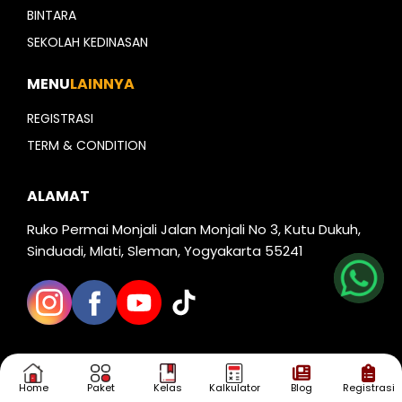
BINTARA
SEKOLAH KEDINASAN
MENU
LAINNYA
REGISTRASI
TERM & CONDITION
ALAMAT
Nia
Ruko Permai Monjali Jalan Monjali No 3, Kutu Dukuh,
Sinduadi, Mlati, Sleman, Yogyakarta 55241
Kak Iva
Kak Dias
TELAH DILIPUT
Home
Paket
Kelas
Kalkulator
Blog
Registrasi