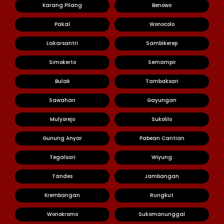
Karang Pilang
Benowo
Pakal
Wonocolo
Lakarsantri
Sambikerep
Simokerto
Semampir
Bulak
Tambaksari
Sawahan
Gayungan
Mulyorejo
Sukolilo
Gunung Anyar
Pabean Cantian
Tegalsari
Wiyung
Tandes
Jambangan
Krembangan
Rungkut
Wonokromo
Sukomanunggal