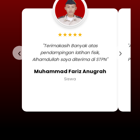
Foto profil siswa Muhammad
★★★★★
"Terimakasih Banyak atas
"Alha
‹
›
pendampingan latihan fisik,
TNI 
Alhamdullah saya diterima di STPN"
Persa
Muhammad Fariz Anugrah
Siswa