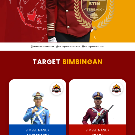
tarunapersadaofficial
tarunapersadaofficial
tarunapersada.com
TARGET
BIMBINGAN
BIMBEL MASUK
BIMBEL MASUK