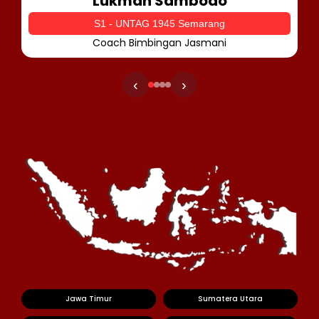
Lukman Sambodo
S1 - UNTAG 1945 Semarang
Coach Bimbingan Jasmani
‹
›
Jawa Timur
Sumatera Utara