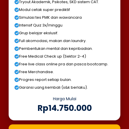
Tryout Akademik, Psikotes, SKD sistem CAT.
Modul cetak super prediktif
Simulasi tes PMK dan wawancara
Intensif Quiz 3x/minggu
Grup belajar ekslusif.
Full akomodasi, makan dan laundry.
Pembentukan mental dan kepribadian.
Free Medical Check up (Sektor 2-4)
Free live class online pra dan pasca bootcamp.
Free Merchandise.
Progres report setiap bulan.
Garansi uang kembali (s&k berlaku).
Harga Mulai
Rp14.750.000