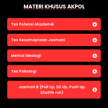
MATERI KHUSUS AKPOL
Tes Potensi Akademik
Bahasa Indonesia
Tes Kesamaptaan Jasmani
Bahasa Inggris (TOEFL)
Penalaran Numerik
Jasmani A (Lari 12 menit)
Mental Ideologi
Pengetahuan Umum (termasuk UU Kepolisian)
Jasmani C (Renang)
Tes Wawasan Kebangsaan
Mental Ideologi
Tes Psikologi
Tes Kecerdasan
Jasmani B (Pull Up, Sit Up, Push Up,
Tes Kecermatan
Shuttle run)
Tes Kepribadian
Jasmani B (Pull Up, Sit Up, Push Up, Shuttle run)