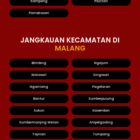
Sampang
Pacitan
Pamekasan
JANGKAUAN KECAMATAN DI
MALANG
Blimbing
Ngajum
Wonosari
Singosari
Ngantang
Pagelaran
Bantur
Sumberpucung
Sukun
Kasembon
Sumbermanjing Wetan
Ampelgading
Tajinan
Tumpang