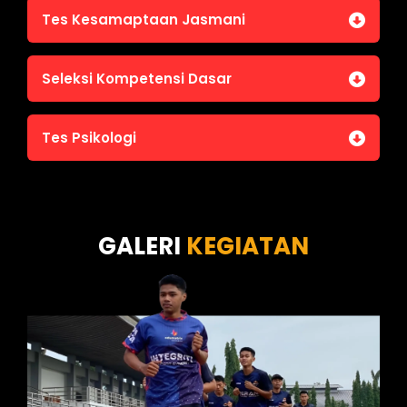
Tes Kesamaptaan Jasmani
Jasmani A (Lari 12 menit)
Seleksi Kompetensi Dasar
Jasmani B (Pull Up, Sit Up, Push Up, Shuttle run)
Jasmani C (Renang)
Tes Intelegensi Umum
Tes Psikologi
Tes Karakteristik Pribadi
Tes Wawasan Kebangsaan
Tes Kecerdasan
Tes Kecermatan
Tes Kepribadian
GALERI
KEGIATAN