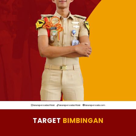
tarunapersadaofficial
tarunapersadaofficial
tarunapersada.com
TARGET
BIMBINGAN