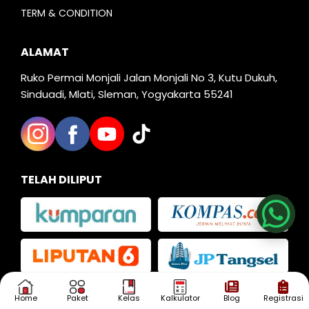
TERM & CONDITION
ALAMAT
Ruko Permai Monjali Jalan Monjali No 3, Kutu Dukuh,
Sinduadi, Mlati, Sleman, Yogyakarta 55241
Nia
TELAH DILIPUT
Kak Iva
Kak Dias
Home
Paket
Kelas
Kalkulator
Blog
Registrasi