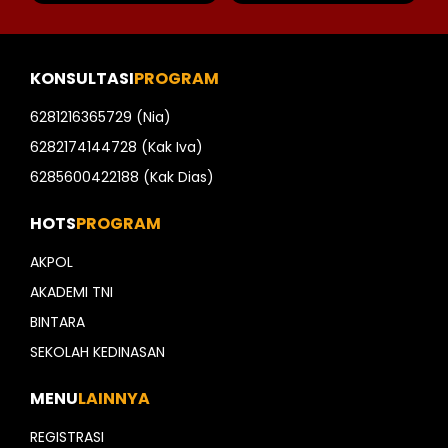
KONSULTASI
PROGRAM
6281216365729 (Nia)
6282174144728 (Kak Iva)
6285600422188 (Kak Dias)
HOTS
PROGRAM
AKPOL
AKADEMI TNI
BINTARA
SEKOLAH KEDINASAN
MENU
LAINNYA
REGISTRASI