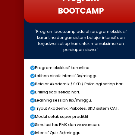
BOOTCAMP
"Program bootcamp adalah program eksklusif
karantina dengan sistem belajar intensif dan
terjadwal setiap hari untuk memaksimalkan
persiapan siswa."
Program eksklusif karantina
Latihan binsik intensif 3x/minggu.
Belajar Akademik / SKD / Psikologi setiap hari.
Drilling soal setiap hari.
Learning session 18x/minggu.
Tryout Akademik, Psikotes, SKD sistem CAT.
Modul cetak super prediktif
Simulasi tes PMK dan wawancara
Intensif Quiz 3x/minggu