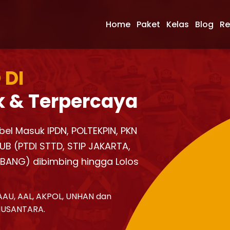
Home
Paket
Kelas
Blog
Re
 DI
k & Terpercaya
mbel Masuk IPDN, POLTEKPIN, PKN
UB (PTDI STTD, STIP JAKARTA,
KBANG) dibimbing hingga Lolos
AAU, AAL, AKPOL, UNHAN dan
NUSANTARA.