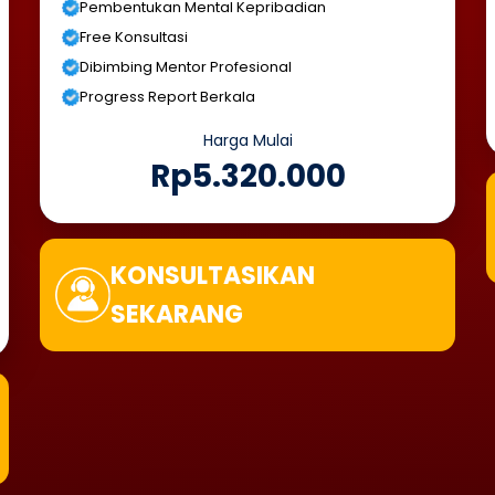
Pembentukan Mental Kepribadian
Free Konsultasi
Dibimbing Mentor Profesional
Progress Report Berkala
Harga Mulai
Rp5.320.000
KONSULTASIKAN
SEKARANG