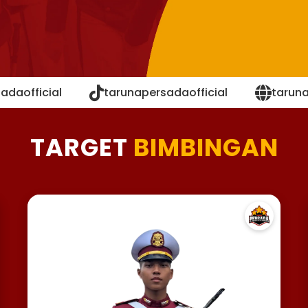
adaofficial
tarunapersadaofficial
tarun
TARGET
BIMBINGAN