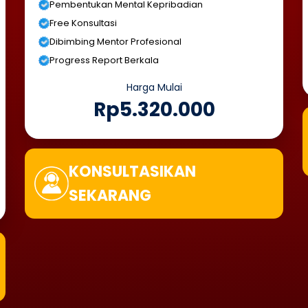
Pembentukan Mental Kepribadian
Free Konsultasi
Dibimbing Mentor Profesional
Progress Report Berkala
Harga Mulai
Rp5.320.000
KONSULTASIKAN
SEKARANG