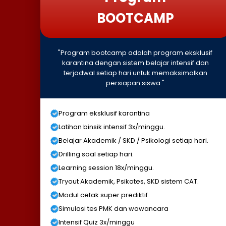
BOOTCAMP
"Program bootcamp adalah program eksklusif
karantina dengan sistem belajar intensif dan
terjadwal setiap hari untuk memaksimalkan
persiapan siswa."
Program eksklusif karantina
Latihan binsik intensif 3x/minggu.
Belajar Akademik / SKD / Psikologi setiap hari.
Drilling soal setiap hari.
Learning session 18x/minggu.
Tryout Akademik, Psikotes, SKD sistem CAT.
Modul cetak super prediktif
Simulasi tes PMK dan wawancara
Intensif Quiz 3x/minggu