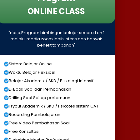
ONLINE CLASS
"nbsp;Program bimbingan belajar secara 1 on 1
melalui media zoom lebih intens dan banyak
benefit tambahan"
Sistem Belajar Online
Waktu Belajar Fleksibel
Belajar Akademik / SKD / Psikologi Intensif
E-Book Soal dan Pembahasan
Drilling Soal Setiap pertemuan
Tryout Akademik / SKD / Psikotes sistem CAT
Recording Pembelajaran
Free Video Pembahasan Soal
Free Konsultasi
Dibimbing Mentor Profesional