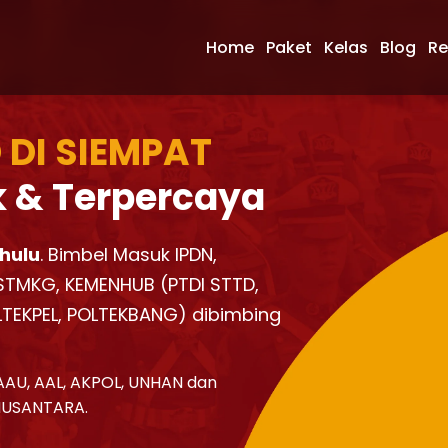
Home
Paket
Kelas
Blog
Re
 DI SIEMPAT
k & Terpercaya
hulu
. Bimbel Masuk IPDN,
, STMKG, KEMENHUB (PTDI STTD,
LTEKPEL, POLTEKBANG) dibimbing
AAU, AAL, AKPOL, UNHAN dan
NUSANTARA.