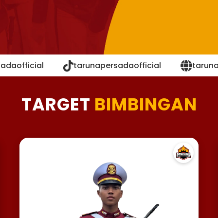
adaofficial
tarunapersadaofficial
tarun
TARGET
BIMBINGAN