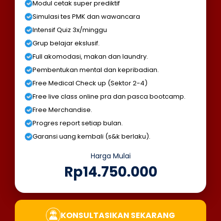
Modul cetak super prediktif
Simulasi tes PMK dan wawancara
Intensif Quiz 3x/minggu
Grup belajar ekslusif.
Full akomodasi, makan dan laundry.
Pembentukan mental dan kepribadian.
Free Medical Check up (Sektor 2-4)
Free live class online pra dan pasca bootcamp.
Free Merchandise.
Progres report setiap bulan.
Garansi uang kembali (s&k berlaku).
Harga Mulai
Rp14.750.000
KONSULTASIKAN SEKARANG