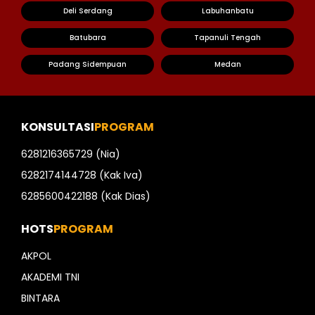
Deli Serdang
Labuhanbatu
Batubara
Tapanuli Tengah
Padang Sidempuan
Medan
KONSULTASI
PROGRAM
6281216365729 (Nia)
6282174144728 (Kak Iva)
6285600422188 (Kak Dias)
HOTS
PROGRAM
AKPOL
AKADEMI TNI
BINTARA