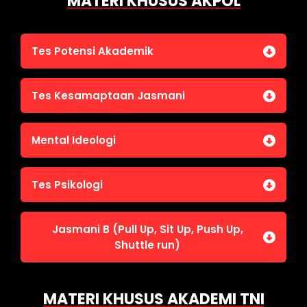
MATERI KHUSUS AKPOL
Tes Potensi Akademik
Bahasa Indonesia
Tes Kesamaptaan Jasmani
Bahasa Inggris (TOEFL)
Penalaran Numerik
Jasmani A (Lari 12 menit)
Mental Ideologi
Pengetahuan Umum (termasuk UU Kepolisian)
Jasmani C (Renang)
Tes Wawasan Kebangsaan
Mental Ideologi
Tes Psikologi
Tes Kecerdasan
Jasmani B (Pull Up, Sit Up, Push Up,
Tes Kecermatan
Shuttle run)
Tes Kepribadian
Jasmani B (Pull Up, Sit Up, Push Up, Shuttle run)
MATERI KHUSUS AKADEMI TNI