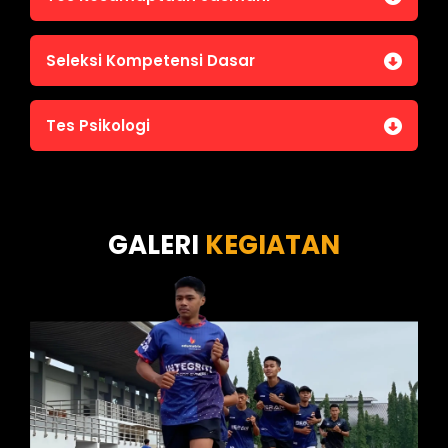
Jasmani A (Lari 12 menit)
Seleksi Kompetensi Dasar
Jasmani B (Pull Up, Sit Up, Push Up, Shuttle run)
Jasmani C (Renang)
Tes Intelegensi Umum
Tes Psikologi
Tes Karakteristik Pribadi
Tes Wawasan Kebangsaan
Tes Kecerdasan
Tes Kecermatan
Tes Kepribadian
GALERI
KEGIATAN