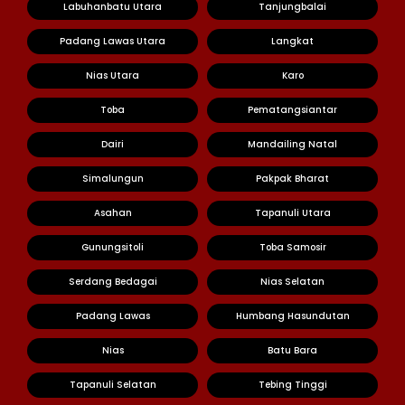
Labuhanbatu Utara
Tanjungbalai
Padang Lawas Utara
Langkat
Nias Utara
Karo
Toba
Pematangsiantar
Dairi
Mandailing Natal
Simalungun
Pakpak Bharat
Asahan
Tapanuli Utara
Gunungsitoli
Toba Samosir
Serdang Bedagai
Nias Selatan
Padang Lawas
Humbang Hasundutan
Nias
Batu Bara
Tapanuli Selatan
Tebing Tinggi