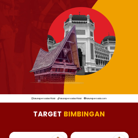
tarunapersadaofficial
tarunapersadaofficial
tarunapersada.com
TARGET
BIMBINGAN