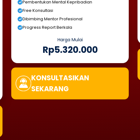
Pembentukan Mental Kepribadian
Free Konsultasi
Dibimbing Mentor Profesional
Progress Report Berkala
Harga Mulai
Rp5.320.000
KONSULTASIKAN
SEKARANG