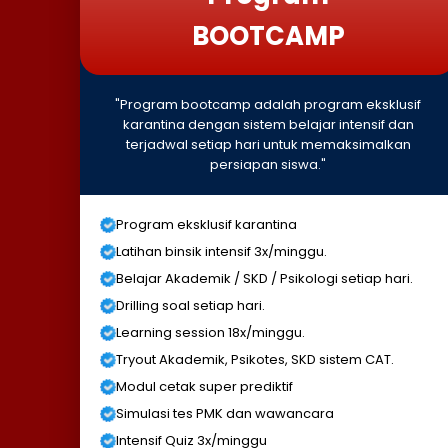
BOOTCAMP
"Program bootcamp adalah program eksklusif
karantina dengan sistem belajar intensif dan
terjadwal setiap hari untuk memaksimalkan
persiapan siswa."
Program eksklusif karantina
Latihan binsik intensif 3x/minggu.
Belajar Akademik / SKD / Psikologi setiap hari.
Drilling soal setiap hari.
Learning session 18x/minggu.
Tryout Akademik, Psikotes, SKD sistem CAT.
Modul cetak super prediktif
Simulasi tes PMK dan wawancara
Intensif Quiz 3x/minggu