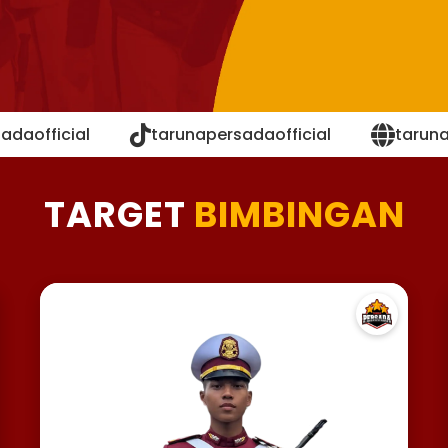
adaofficial
tarunapersadaofficial
tarun
TARGET
BIMBINGAN