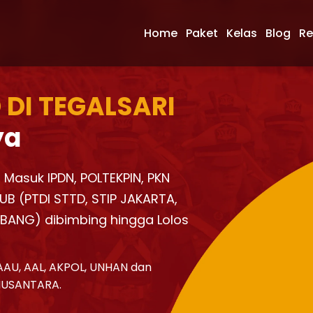
Home
Paket
Kelas
Blog
Re
 DI TEGALSARI
ya
l Masuk IPDN, POLTEKPIN, PKN
UB (PTDI STTD, STIP JAKARTA,
KBANG) dibimbing hingga Lolos
AAU, AAL, AKPOL, UNHAN dan
NUSANTARA.