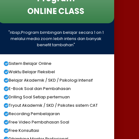
ONLINE CLASS
"nbsp;Program bimbingan belajar secara 1 on 1
melalui media zoom lebih intens dan banyak
benefit tambahan"
Sistem Belajar Online
Waktu Belajar Fleksibel
Belajar Akademik / SKD / Psikologi Intensif
E-Book Soal dan Pembahasan
Drilling Soal Setiap pertemuan
Tryout Akademik / SKD / Psikotes sistem CAT
Recording Pembelajaran
Free Video Pembahasan Soal
Free Konsultasi
Dibimbing Mentor Profesional