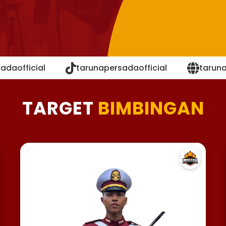
adaofficial
tarunapersadaofficial
tarun
TARGET
BIMBINGAN