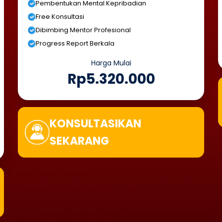
Pembentukan Mental Kepribadian
Free Konsultasi
Dibimbing Mentor Profesional
Progress Report Berkala
Harga Mulai
Rp5.320.000
KONSULTASIKAN
SEKARANG