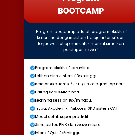
BOOTCAMP
"Program bootcamp adalah program eksklusif
karantina dengan sistem belajar intensif dan
terjadwal setiap hari untuk memaksimalkan
persiapan siswa."
Program eksklusif karantina
Latihan binsik intensif 3x/minggu.
Belajar Akademik / SKD / Psikologi setiap hari.
Drilling soal setiap hari.
Learning session 18x/minggu.
Tryout Akademik, Psikotes, SKD sistem CAT.
Modul cetak super prediktif
Simulasi tes PMK dan wawancara
Intensif Quiz 3x/minggu