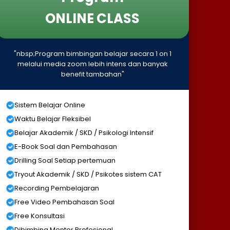
ONLINE CLASS
"nbsp;Program bimbingan belajar secara 1 on 1
melalui media zoom lebih intens dan banyak
benefit tambahan"
Sistem Belajar Online
Waktu Belajar Fleksibel
Belajar Akademik / SKD / Psikologi Intensif
E-Book Soal dan Pembahasan
Drilling Soal Setiap pertemuan
Tryout Akademik / SKD / Psikotes sistem CAT
Recording Pembelajaran
Free Video Pembahasan Soal
Free Konsultasi
Dibimbing Mentor Profesional