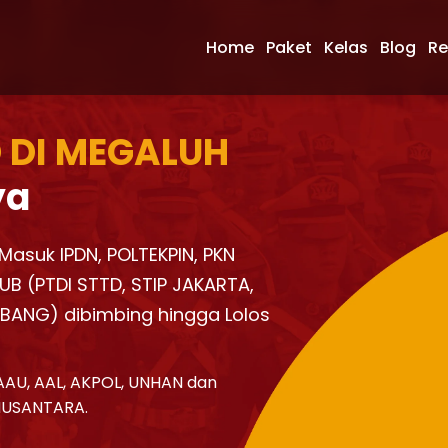
Home
Paket
Kelas
Blog
Re
 DI MEGALUH
ya
 Masuk IPDN, POLTEKPIN, PKN
UB (PTDI STTD, STIP JAKARTA,
KBANG) dibimbing hingga Lolos
AAU, AAL, AKPOL, UNHAN dan
NUSANTARA.