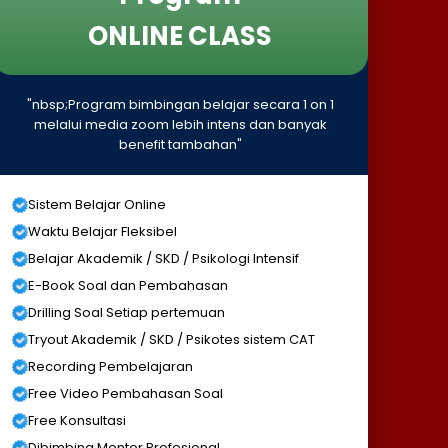
ONLINE CLASS
"nbsp;Program bimbingan belajar secara 1 on 1
melalui media zoom lebih intens dan banyak
benefit tambahan"
Sistem Belajar Online
Waktu Belajar Fleksibel
Belajar Akademik / SKD / Psikologi Intensif
E-Book Soal dan Pembahasan
Drilling Soal Setiap pertemuan
Tryout Akademik / SKD / Psikotes sistem CAT
Recording Pembelajaran
Free Video Pembahasan Soal
Free Konsultasi
Dibimbing Mentor Profesional