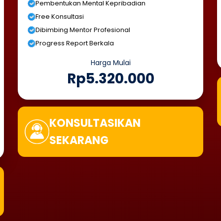
Pembentukan Mental Kepribadian
Free Konsultasi
Dibimbing Mentor Profesional
Progress Report Berkala
Harga Mulai
Rp5.320.000
KONSULTASIKAN
SEKARANG