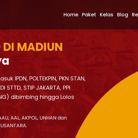
Home
Paket
Kelas
Blog
Re
 DI MADIUN
ya
Masuk IPDN, POLTEKPIN, PKN STAN,
I STTD, STIP JAKARTA, PPI
NG) dibimbing hingga Lolos
AAU, AAL, AKPOL, UNHAN dan
NUSANTARA.