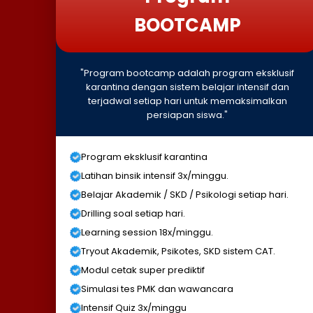
BOOTCAMP
"Program bootcamp adalah program eksklusif
karantina dengan sistem belajar intensif dan
terjadwal setiap hari untuk memaksimalkan
persiapan siswa."
Program eksklusif karantina
Latihan binsik intensif 3x/minggu.
Belajar Akademik / SKD / Psikologi setiap hari.
Drilling soal setiap hari.
Learning session 18x/minggu.
Tryout Akademik, Psikotes, SKD sistem CAT.
Modul cetak super prediktif
Simulasi tes PMK dan wawancara
Intensif Quiz 3x/minggu