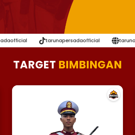
adaofficial
tarunapersadaofficial
tarun
TARGET
BIMBINGAN