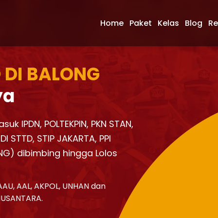
Home
Paket
Kelas
Blog
Re
 DI BALONG
ya
asuk IPDN, POLTEKPIN, PKN STAN,
I STTD, STIP JAKARTA, PPI
NG) dibimbing hingga Lolos
AAU, AAL, AKPOL, UNHAN dan
NUSANTARA.