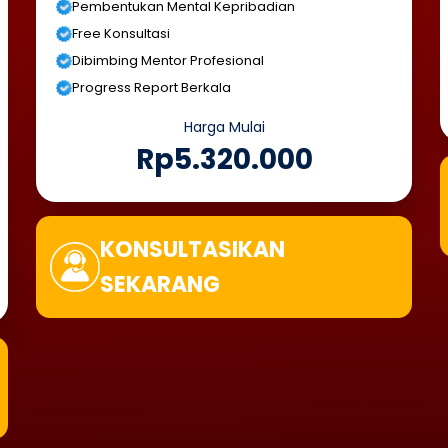
Pembentukan Mental Kepribadian
Free Konsultasi
Dibimbing Mentor Profesional
Progress Report Berkala
Harga Mulai
Rp5.320.000
KONSULTASIKAN
SEKARANG