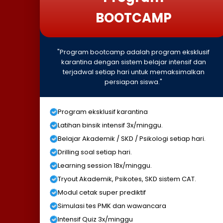
BOOTCAMP
"Program bootcamp adalah program eksklusif
karantina dengan sistem belajar intensif dan
terjadwal setiap hari untuk memaksimalkan
persiapan siswa."
Program eksklusif karantina
Latihan binsik intensif 3x/minggu.
Belajar Akademik / SKD / Psikologi setiap hari.
Drilling soal setiap hari.
Learning session 18x/minggu.
Tryout Akademik, Psikotes, SKD sistem CAT.
Modul cetak super prediktif
Simulasi tes PMK dan wawancara
Intensif Quiz 3x/minggu