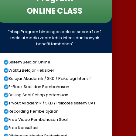
ONLINE CLASS
"nbsp;Program bimbingan belajar secara 1 on 1
melalui media zoom lebih intens dan banyak
benefit tambahan"
Sistem Belajar Online
Waktu Belajar Fleksibel
Belajar Akademik / SKD / Psikologi Intensif
E-Book Soal dan Pembahasan
Drilling Soal Setiap pertemuan
Tryout Akademik / SKD / Psikotes sistem CAT
Recording Pembelajaran
Free Video Pembahasan Soal
Free Konsultasi
Dibimbing Mentor Profesional