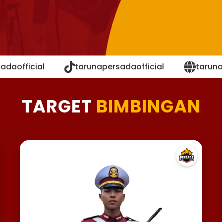
adaofficial
tarunapersadaofficial
tarun
TARGET
BIMBINGAN