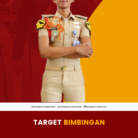
tarunapersadaofficial
tarunapersadaofficial
tarunapersada.com
TARGET
BIMBINGAN