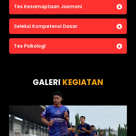
Tes Kesamaptaan Jasmani
Jasmani A (Lari 12 menit)
Seleksi Kompetensi Dasar
Jasmani B (Pull Up, Sit Up, Push Up, Shuttle run)
Jasmani C (Renang)
Tes Intelegensi Umum
Tes Psikologi
Tes Karakteristik Pribadi
Tes Wawasan Kebangsaan
Tes Kecerdasan
Tes Kecermatan
Tes Kepribadian
GALERI
KEGIATAN