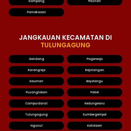
Sampang
Pacitan
Pamekasan
JANGKAUAN KECAMATAN DI
TULUNGAGUNG
Gondang
Pagerwojo
Karangrejo
Rejotangan
Kauman
Boyolangu
Pucanglaban
Pakel
Campurdarat
Kedungwaru
Tulungagung
Sumbergempol
Ngunut
Kalidawir