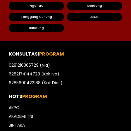
Ngantru
Sendang
Tanggung Gunung
Besuki
Bandung
KONSULTASI
PROGRAM
6281216365729 (Nia)
6282174144728 (Kak Iva)
6285600422188 (Kak Dias)
HOTS
PROGRAM
AKPOL
AKADEMI TNI
BINTARA