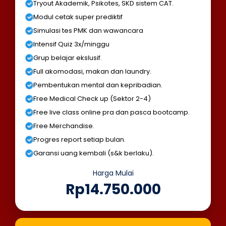
Tryout Akademik, Psikotes, SKD sistem CAT.
Modul cetak super prediktif
Simulasi tes PMK dan wawancara
Intensif Quiz 3x/minggu
Grup belajar ekslusif.
Full akomodasi, makan dan laundry.
Pembentukan mental dan kepribadian.
Free Medical Check up (Sektor 2-4)
Free live class online pra dan pasca bootcamp.
Free Merchandise.
Progres report setiap bulan.
Garansi uang kembali (s&k berlaku).
Harga Mulai
Rp14.750.000