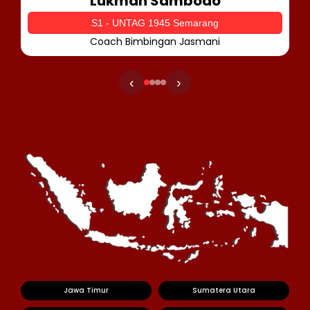
Lukman Sambodo
S1 - UNTAG 1945 Semarang
Coach Bimbingan Jasmani
‹
›
Jawa Timur
Sumatera Utara