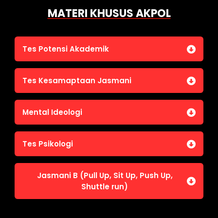
MATERI KHUSUS AKPOL
Tes Potensi Akademik
Bahasa Indonesia
Tes Kesamaptaan Jasmani
Bahasa Inggris (TOEFL)
Penalaran Numerik
Jasmani A (Lari 12 menit)
Mental Ideologi
Pengetahuan Umum (termasuk UU Kepolisian)
Jasmani C (Renang)
Tes Wawasan Kebangsaan
Mental Ideologi
Tes Psikologi
Tes Kecerdasan
Jasmani B (Pull Up, Sit Up, Push Up,
Tes Kecermatan
Shuttle run)
Tes Kepribadian
Jasmani B (Pull Up, Sit Up, Push Up, Shuttle run)