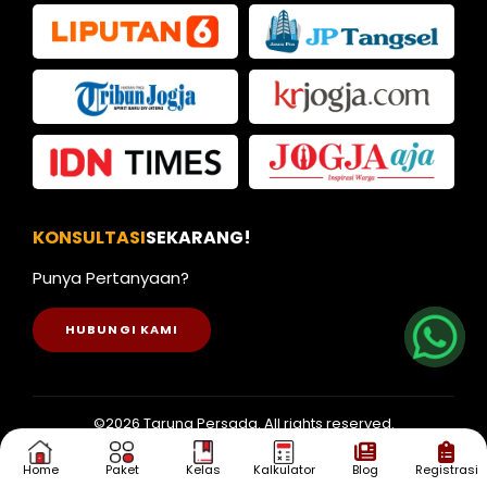
KONSULTASI
SEKARANG!
Nia
Punya Pertanyaan?
Kak Iva
HUBUNGI KAMI
Kak Dias
©2026 Taruna Persada. All rights reserved.
Home
Paket
Kelas
Kalkulator
Blog
Registrasi