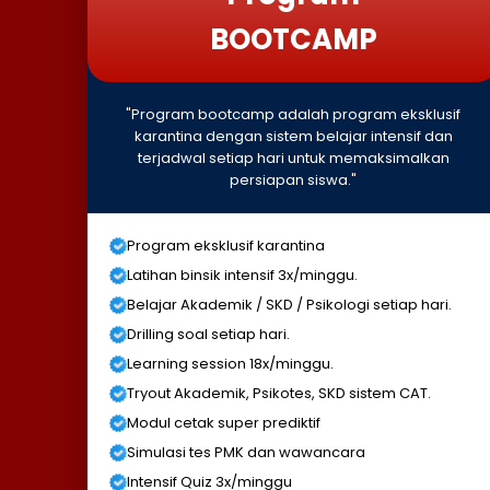
BOOTCAMP
"Program bootcamp adalah program eksklusif
karantina dengan sistem belajar intensif dan
terjadwal setiap hari untuk memaksimalkan
persiapan siswa."
Program eksklusif karantina
Latihan binsik intensif 3x/minggu.
Belajar Akademik / SKD / Psikologi setiap hari.
Drilling soal setiap hari.
Learning session 18x/minggu.
Tryout Akademik, Psikotes, SKD sistem CAT.
Modul cetak super prediktif
Simulasi tes PMK dan wawancara
Intensif Quiz 3x/minggu