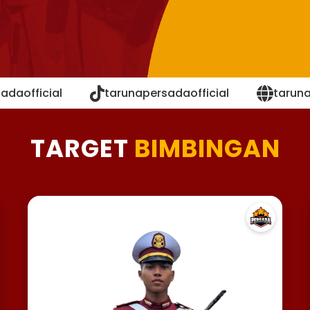
adaofficial
tarunapersadaofficial
tarun
TARGET
BIMBINGAN