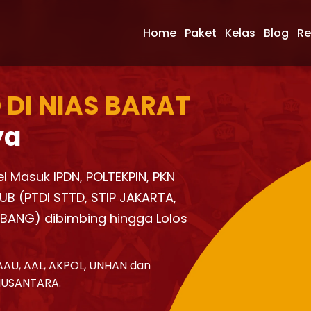
Home
Paket
Kelas
Blog
Re
 DI NIAS BARAT
ya
el Masuk IPDN, POLTEKPIN, PKN
UB (PTDI STTD, STIP JAKARTA,
KBANG) dibimbing hingga Lolos
AAU, AAL, AKPOL, UNHAN dan
NUSANTARA.