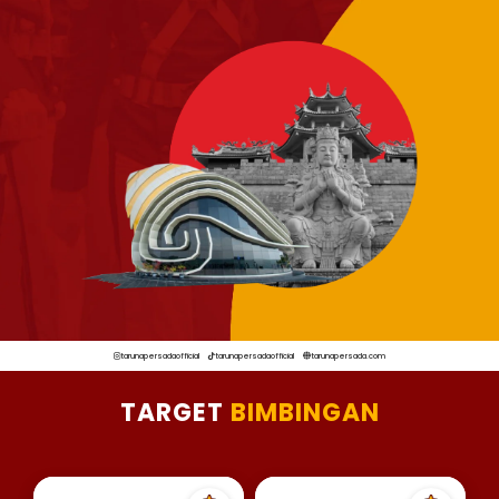
tarunapersadaofficial
tarunapersadaofficial
tarunapersada.com
TARGET
BIMBINGAN