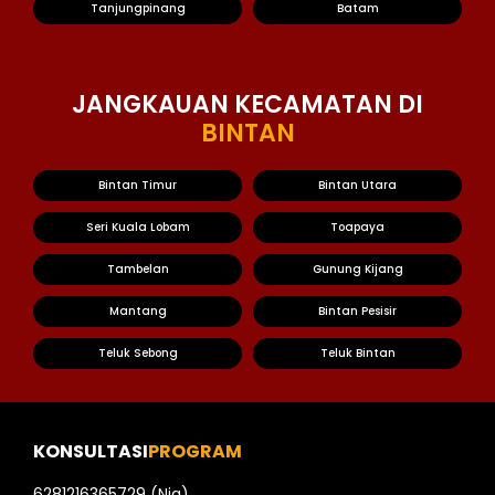
Tanjungpinang
Batam
JANGKAUAN KECAMATAN DI
BINTAN
Bintan Timur
Bintan Utara
Seri Kuala Lobam
Toapaya
Tambelan
Gunung Kijang
Mantang
Bintan Pesisir
Teluk Sebong
Teluk Bintan
KONSULTASI
PROGRAM
6281216365729 (Nia)