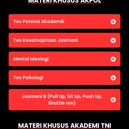
MATERI KHUSUS AKPOL
Tes Potensi Akademik
Bahasa Indonesia
Tes Kesamaptaan Jasmani
Bahasa Inggris (TOEFL)
Penalaran Numerik
Jasmani A (Lari 12 menit)
Mental Ideologi
Pengetahuan Umum (termasuk UU Kepolisian)
Jasmani C (Renang)
Tes Wawasan Kebangsaan
Mental Ideologi
Tes Psikologi
Tes Kecerdasan
Jasmani B (Pull Up, Sit Up, Push Up,
Tes Kecermatan
Shuttle run)
Tes Kepribadian
Jasmani B (Pull Up, Sit Up, Push Up, Shuttle run)
MATERI KHUSUS AKADEMI TNI