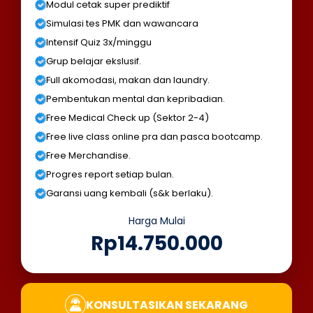
Modul cetak super prediktif
Simulasi tes PMK dan wawancara
Intensif Quiz 3x/minggu
Grup belajar ekslusif.
Full akomodasi, makan dan laundry.
Pembentukan mental dan kepribadian.
Free Medical Check up (Sektor 2-4)
Free live class online pra dan pasca bootcamp.
Free Merchandise.
Progres report setiap bulan.
Garansi uang kembali (s&k berlaku).
Harga Mulai
Rp14.750.000
KONSULTASIKAN SEKARANG