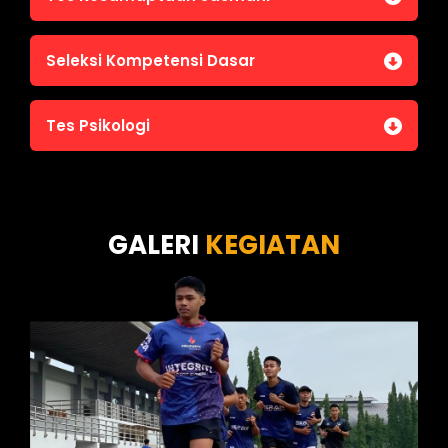
Jasmani A (Lari 12 menit)
Seleksi Kompetensi Dasar
Jasmani B (Pull Up, Sit Up, Push Up, Shuttle run)
Jasmani C (Renang)
Tes Intelegensi Umum
Tes Psikologi
Tes Karakteristik Pribadi
Tes Wawasan Kebangsaan
Tes Kecerdasan
Tes Kecermatan
Tes Kepribadian
GALERI
KEGIATAN