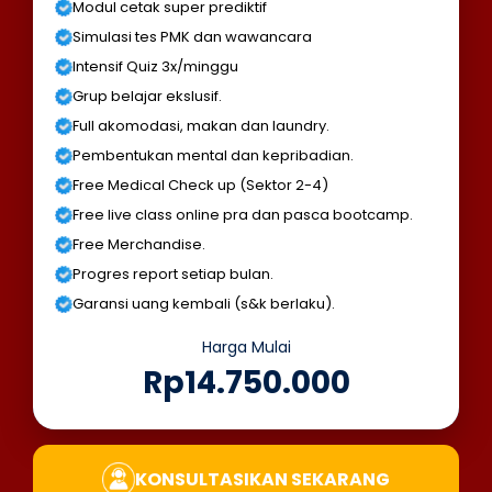
Modul cetak super prediktif
Simulasi tes PMK dan wawancara
Intensif Quiz 3x/minggu
Grup belajar ekslusif.
Full akomodasi, makan dan laundry.
Pembentukan mental dan kepribadian.
Free Medical Check up (Sektor 2-4)
Free live class online pra dan pasca bootcamp.
Free Merchandise.
Progres report setiap bulan.
Garansi uang kembali (s&k berlaku).
Harga Mulai
Rp14.750.000
KONSULTASIKAN SEKARANG