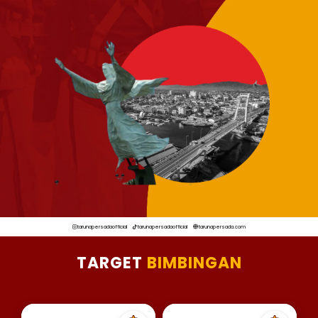
tarunapersadaofficial
tarunapersadaofficial
tarunapersada.com
TARGET
BIMBINGAN