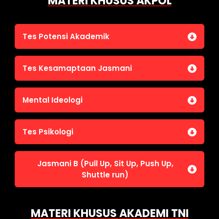
MATERI KHUSUS AKPOL
Tes Potensi Akademik
Bahasa Indonesia
Tes Kesamaptaan Jasmani
Bahasa Inggris (TOEFL)
Penalaran Numerik
Jasmani A (Lari 12 menit)
Mental Ideologi
Pengetahuan Umum (termasuk UU Kepolisian)
Jasmani C (Renang)
Tes Wawasan Kebangsaan
Mental Ideologi
Tes Psikologi
Tes Kecerdasan
Jasmani B (Pull Up, Sit Up, Push Up,
Tes Kecermatan
Shuttle run)
Tes Kepribadian
Jasmani B (Pull Up, Sit Up, Push Up, Shuttle run)
MATERI KHUSUS AKADEMI TNI