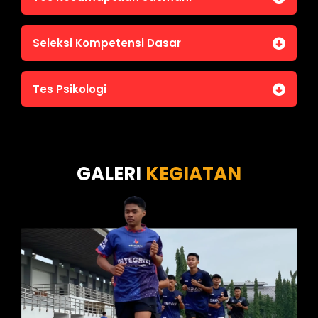
Jasmani A (Lari 12 menit)
Seleksi Kompetensi Dasar
Jasmani B (Pull Up, Sit Up, Push Up, Shuttle run)
Jasmani C (Renang)
Tes Intelegensi Umum
Tes Psikologi
Tes Karakteristik Pribadi
Tes Wawasan Kebangsaan
Tes Kecerdasan
Tes Kecermatan
Tes Kepribadian
GALERI
KEGIATAN