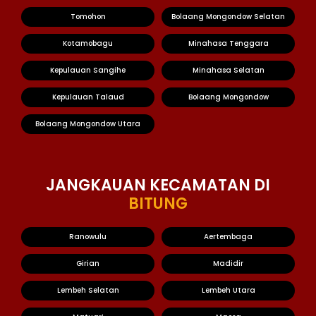
Tomohon
Bolaang Mongondow Selatan
Kotamobagu
Minahasa Tenggara
Kepulauan Sangihe
Minahasa Selatan
Kepulauan Talaud
Bolaang Mongondow
Bolaang Mongondow Utara
JANGKAUAN KECAMATAN DI
BITUNG
Ranowulu
Aertembaga
Girian
Madidir
Lembeh Selatan
Lembeh Utara