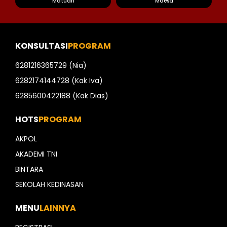
Matuari
Maesa
KONSULTASI
PROGRAM
6281216365729 (Nia)
6282174144728 (Kak Iva)
6285600422188 (Kak Dias)
HOTS
PROGRAM
AKPOL
AKADEMI TNI
BINTARA
SEKOLAH KEDINASAN
MENU
LAINNYA