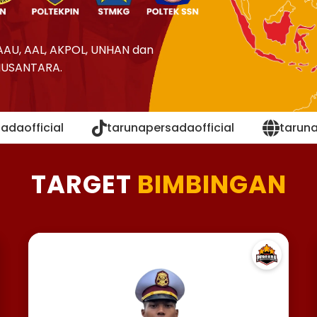
AAU, AAL, AKPOL, UNHAN dan
NUSANTARA.
adaofficial
tarunapersadaofficial
tarun
TARGET
BIMBINGAN