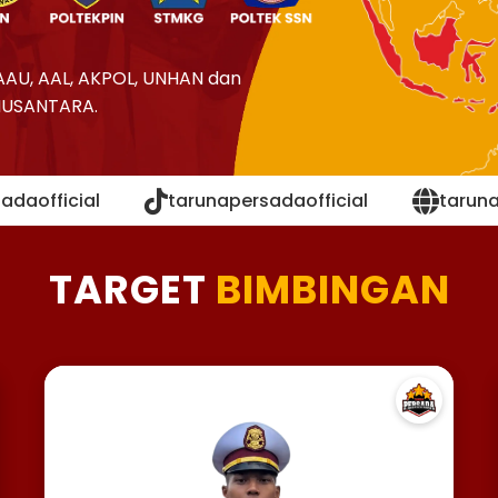
AAU, AAL, AKPOL, UNHAN dan
NUSANTARA.
adaofficial
tarunapersadaofficial
tarun
TARGET
BIMBINGAN