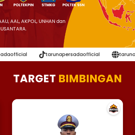
AAU, AAL, AKPOL, UNHAN dan
NUSANTARA.
adaofficial
tarunapersadaofficial
tarun
TARGET
BIMBINGAN