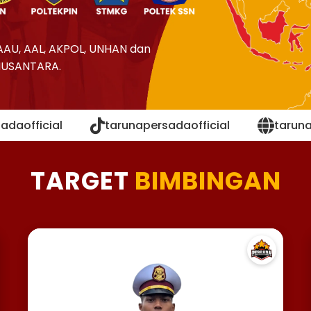
AAU, AAL, AKPOL, UNHAN dan
NUSANTARA.
adaofficial
tarunapersadaofficial
tarun
TARGET
BIMBINGAN