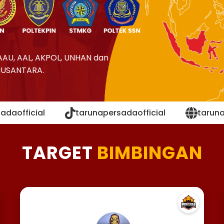
AAU, AAL, AKPOL, UNHAN dan
NUSANTARA.
adaofficial
tarunapersadaofficial
tarun
TARGET
BIMBINGAN