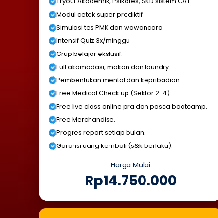
Tryout Akademik, Psikotes, SKD sistem CAT.
Modul cetak super prediktif
Simulasi tes PMK dan wawancara
Intensif Quiz 3x/minggu
Grup belajar ekslusif.
Full akomodasi, makan dan laundry.
Pembentukan mental dan kepribadian.
Free Medical Check up (Sektor 2-4)
Free live class online pra dan pasca bootcamp.
Free Merchandise.
Progres report setiap bulan.
Garansi uang kembali (s&k berlaku).
Harga Mulai
Rp14.750.000