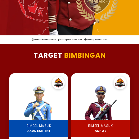
tarunapersadaofficial
tarunapersadaofficial
tarunapersada.com
TARGET
BIMBINGAN
BIMBEL MASUK
BIMBEL MASUK
AKADEMI TNI
AKPOL