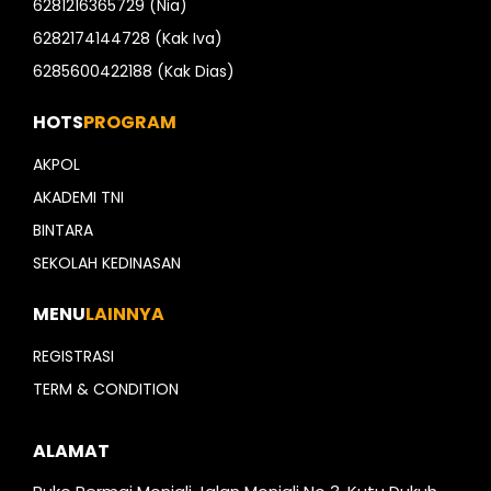
6281216365729 (Nia)
6282174144728 (Kak Iva)
6285600422188 (Kak Dias)
HOTS
PROGRAM
AKPOL
AKADEMI TNI
BINTARA
SEKOLAH KEDINASAN
MENU
LAINNYA
REGISTRASI
TERM & CONDITION
ALAMAT