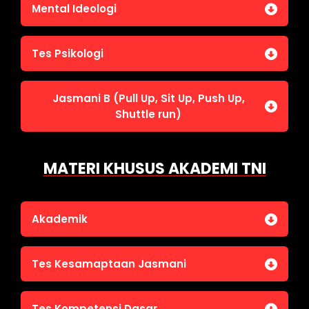
Jasmani A (Lari 12 menit)
Mental Ideologi
Pengetahuan Umum (termasuk UU Kepolisian)
Jasmani C (Renang)
Tes Wawasan Kebangsaan
Mental Ideologi
Tes Psikologi
Tes Kecerdasan
Jasmani B (Pull Up, Sit Up, Push Up,
Tes Kecermatan
Shuttle run)
Tes Kepribadian
Jasmani B (Pull Up, Sit Up, Push Up, Shuttle run)
MATERI KHUSUS AKADEMI TNI
Akademik
Bahasa Indonesia
Tes Kesamaptaan Jasmani
Bahasa Inggris
IPA
Jasmani A (Lari 12 menit)
Tes Kompetensi Dasar