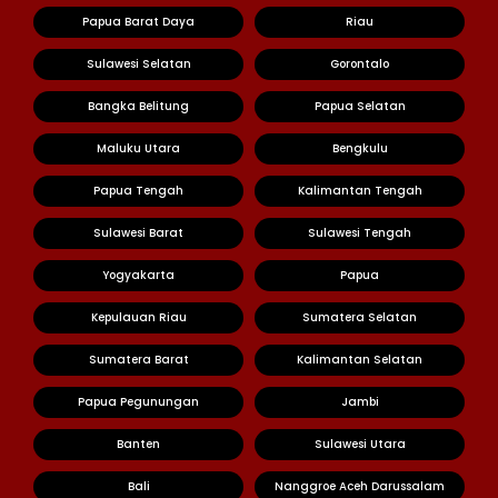
Papua Barat Daya
Riau
Sulawesi Selatan
Gorontalo
Bangka Belitung
Papua Selatan
Maluku Utara
Bengkulu
Papua Tengah
Kalimantan Tengah
Sulawesi Barat
Sulawesi Tengah
Yogyakarta
Papua
Kepulauan Riau
Sumatera Selatan
Sumatera Barat
Kalimantan Selatan
Papua Pegunungan
Jambi
Banten
Sulawesi Utara
Bali
Nanggroe Aceh Darussalam