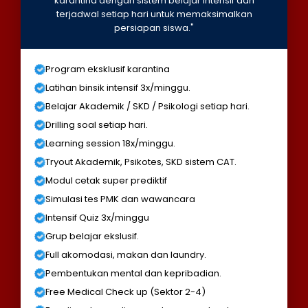
karantina dengan sistem belajar intensif dan
terjadwal setiap hari untuk memaksimalkan
persiapan siswa."
Program eksklusif karantina
Latihan binsik intensif 3x/minggu.
Belajar Akademik / SKD / Psikologi setiap hari.
Drilling soal setiap hari.
Learning session 18x/minggu.
Tryout Akademik, Psikotes, SKD sistem CAT.
Modul cetak super prediktif
Simulasi tes PMK dan wawancara
Intensif Quiz 3x/minggu
Grup belajar ekslusif.
Full akomodasi, makan dan laundry.
Pembentukan mental dan kepribadian.
Free Medical Check up (Sektor 2-4)