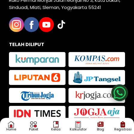
Ruko Permai Monjali Jalan Monjali No 3, Kutu Dukuh,
Sinduadi, Mlati, Sleman, Yogyakarta 55241
TELAH DILIPUT
Nia
Kak Iva
Kak Dias
Home
Paket
Kelas
Kalkulator
Blog
Registrasi