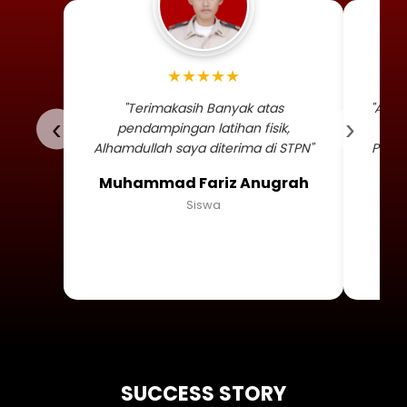
Foto profil siswa Muhammad
★★★★★
"Terimakasih Banyak atas
"Alha
‹
›
pendampingan latihan fisik,
TNI 
Alhamdullah saya diterima di STPN"
Persa
Muhammad Fariz Anugrah
Siswa
SUCCESS STORY