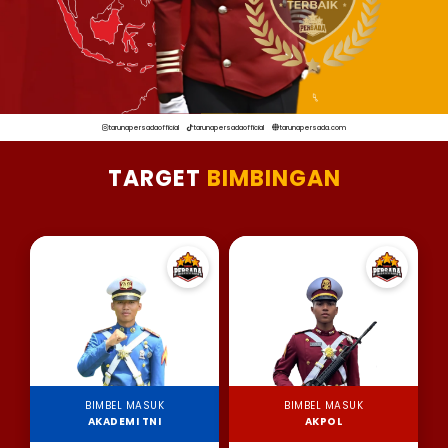
tarunapersadaofficial
tarunapersadaofficial
tarunapersada.com
TARGET
BIMBINGAN
BIMBEL MASUK
BIMBEL MASUK
AKADEMI TNI
AKPOL