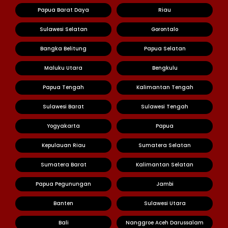
Papua Barat Daya
Riau
Sulawesi Selatan
Gorontalo
Bangka Belitung
Papua Selatan
Maluku Utara
Bengkulu
Papua Tengah
Kalimantan Tengah
Sulawesi Barat
Sulawesi Tengah
Yogyakarta
Papua
Kepulauan Riau
Sumatera Selatan
Sumatera Barat
Kalimantan Selatan
Papua Pegunungan
Jambi
Banten
Sulawesi Utara
Bali
Nanggroe Aceh Darussalam