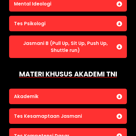
Jasmani A (Lari 12 menit)
Mental Ideologi
Pengetahuan Umum (termasuk UU Kepolisian)
Jasmani C (Renang)
Tes Wawasan Kebangsaan
Mental Ideologi
Tes Psikologi
Tes Kecerdasan
Jasmani B (Pull Up, Sit Up, Push Up,
Tes Kecermatan
Shuttle run)
Tes Kepribadian
Jasmani B (Pull Up, Sit Up, Push Up, Shuttle run)
MATERI KHUSUS AKADEMI TNI
Akademik
Bahasa Indonesia
Tes Kesamaptaan Jasmani
Bahasa Inggris
IPA
Jasmani A (Lari 12 menit)
Tes Kompetensi Dasar