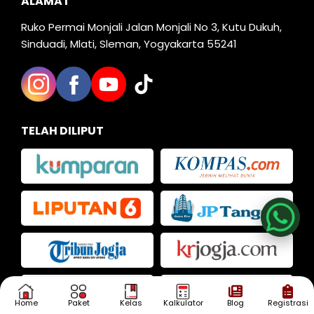
ALAMAT
Ruko Permai Monjali Jalan Monjali No 3, Kutu Dukuh,
Sinduadi, Mlati, Sleman, Yogyakarta 55241
TELAH DILIPUT
Nia
Kak Iva
Kak Dias
Home
Paket
Kelas
Kalkulator
Blog
Registrasi