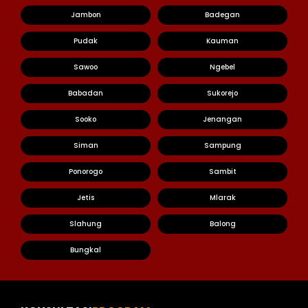
Jambon
Badegan
Pudak
Kauman
Sawoo
Ngebel
Babadan
Sukorejo
Sooko
Jenangan
Siman
Sampung
Ponorogo
Sambit
Jetis
Mlarak
Slahung
Balong
Bungkal