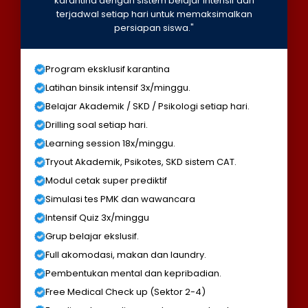
karantina dengan sistem belajar intensif dan
terjadwal setiap hari untuk memaksimalkan
persiapan siswa."
Program eksklusif karantina
Latihan binsik intensif 3x/minggu.
Belajar Akademik / SKD / Psikologi setiap hari.
Drilling soal setiap hari.
Learning session 18x/minggu.
Tryout Akademik, Psikotes, SKD sistem CAT.
Modul cetak super prediktif
Simulasi tes PMK dan wawancara
Intensif Quiz 3x/minggu
Grup belajar ekslusif.
Full akomodasi, makan dan laundry.
Pembentukan mental dan kepribadian.
Free Medical Check up (Sektor 2-4)