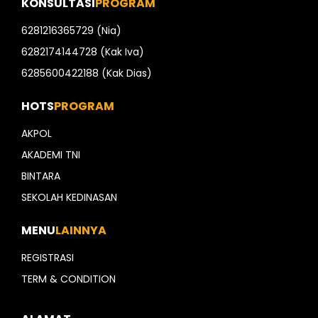
KONSULTASI
PROGRAM
6281216365729 (Nia)
6282174144728 (Kak Iva)
6285600422188 (Kak Dias)
HOTS
PROGRAM
AKPOL
AKADEMI TNI
BINTARA
SEKOLAH KEDINASAN
MENU
LAINNYA
REGISTRASI
TERM & CONDITION