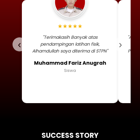
Foto profil siswa Muhammad
★★★★★
"Terimakasih Banyak atas
"Alha
‹
›
pendampingan latihan fisik,
TNI 
Alhamdullah saya diterima di STPN"
Persa
Muhammad Fariz Anugrah
Siswa
SUCCESS STORY