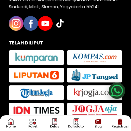
Sinduadi, Mlati, Sleman, Yogyakarta 55241
TELAH DILIPUT
Nia
Kak Iva
Kak Dias
Home
Paket
Kelas
Kalkulator
Blog
Registrasi
KONSULTASI
SEKARANG!