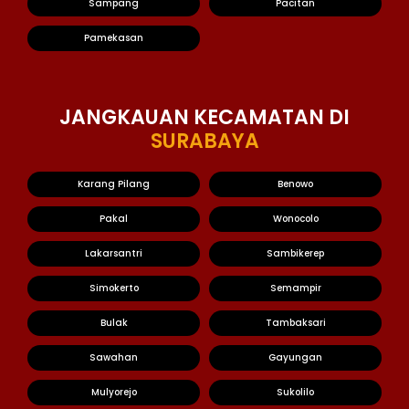
Sampang
Pacitan
Pamekasan
JANGKAUAN KECAMATAN DI
SURABAYA
Karang Pilang
Benowo
Pakal
Wonocolo
Lakarsantri
Sambikerep
Simokerto
Semampir
Bulak
Tambaksari
Sawahan
Gayungan
Mulyorejo
Sukolilo