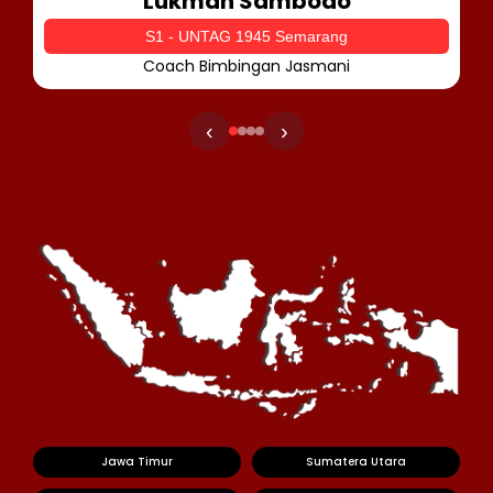
Lukman Sambodo
S1 - UNTAG 1945 Semarang
Coach Bimbingan Jasmani
‹
›
Jawa Timur
Sumatera Utara