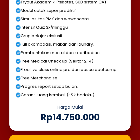
Tryout Akademik, Psikotes, SKD sistem CAT.
Modul cetak super prediktif
Simulasi tes PMK dan wawancara
Intensif Quiz 3x/minggu
Grup belajar ekslusif.
Full akomodasi, makan dan laundry.
Pembentukan mental dan kepribadian.
Free Medical Check up (Sektor 2-4)
Free live class online pra dan pasca bootcamp.
Free Merchandise.
Progres report setiap bulan.
Garansi uang kembali (s&k berlaku).
Harga Mulai
Rp14.750.000