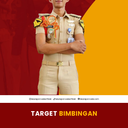
tarunapersadaofficial
tarunapersadaofficial
tarunapersada.com
TARGET
BIMBINGAN