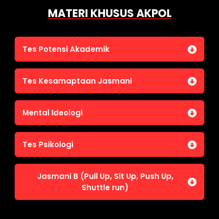
MATERI KHUSUS AKPOL
Tes Potensi Akademik
Bahasa Indonesia
Tes Kesamaptaan Jasmani
Bahasa Inggris (TOEFL)
Penalaran Numerik
Jasmani A (Lari 12 menit)
Mental Ideologi
Pengetahuan Umum (termasuk UU Kepolisian)
Jasmani C (Renang)
Tes Wawasan Kebangsaan
Mental Ideologi
Tes Psikologi
Tes Kecerdasan
Jasmani B (Pull Up, Sit Up, Push Up,
Tes Kecermatan
Shuttle run)
Tes Kepribadian
Jasmani B (Pull Up, Sit Up, Push Up, Shuttle run)