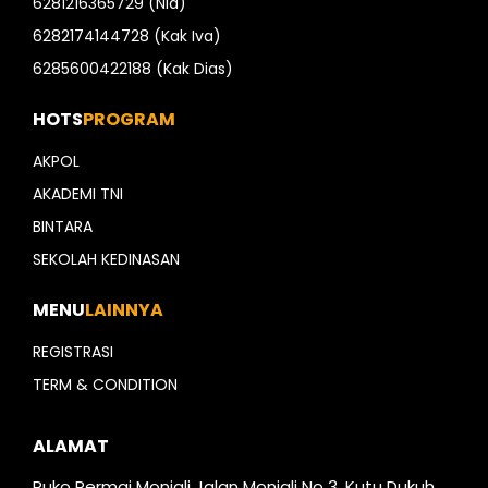
6281216365729 (Nia)
6282174144728 (Kak Iva)
6285600422188 (Kak Dias)
HOTS
PROGRAM
AKPOL
AKADEMI TNI
BINTARA
SEKOLAH KEDINASAN
MENU
LAINNYA
REGISTRASI
TERM & CONDITION
ALAMAT
Ruko Permai Monjali Jalan Monjali No 3, Kutu Dukuh,