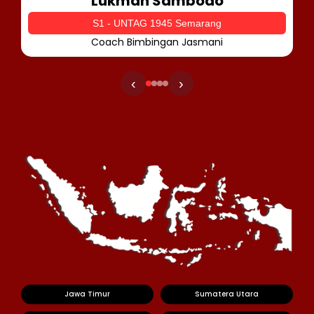
Lukman Sambodo
S1 - UNTAG 1945 Semarang
Coach Bimbingan Jasmani
‹
›
Jawa Timur
Sumatera Utara