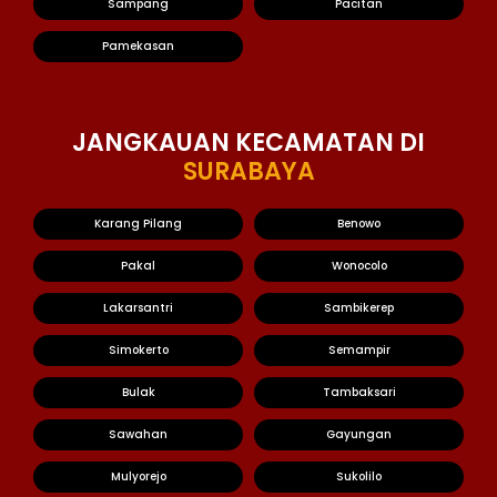
Sampang
Pacitan
Pamekasan
JANGKAUAN KECAMATAN DI
SURABAYA
Karang Pilang
Benowo
Pakal
Wonocolo
Lakarsantri
Sambikerep
Simokerto
Semampir
Bulak
Tambaksari
Sawahan
Gayungan
Mulyorejo
Sukolilo