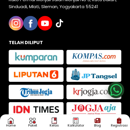
Sinduadi, Mlati, Sleman, Yogyakarta 55241
TELAH DILIPUT
Nia
Kak Iva
Kak Dias
Home
Paket
Kelas
Kalkulator
Blog
Registrasi
KONSULTASI
SEKARANG!