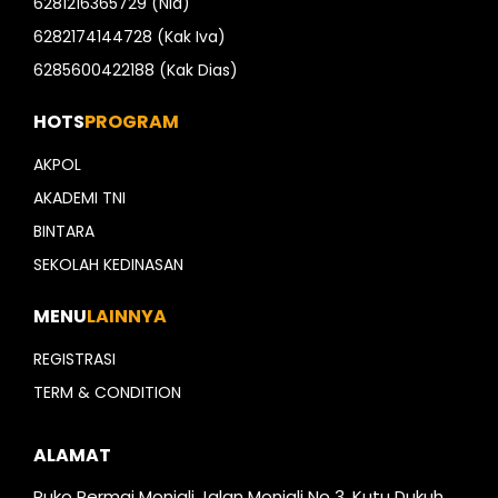
6281216365729 (Nia)
6282174144728 (Kak Iva)
6285600422188 (Kak Dias)
HOTS
PROGRAM
AKPOL
AKADEMI TNI
BINTARA
SEKOLAH KEDINASAN
MENU
LAINNYA
REGISTRASI
TERM & CONDITION
ALAMAT
Ruko Permai Monjali Jalan Monjali No 3, Kutu Dukuh,