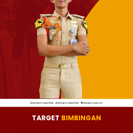
tarunapersadaofficial
tarunapersadaofficial
tarunapersada.com
TARGET
BIMBINGAN