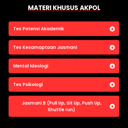
MATERI KHUSUS AKPOL
Tes Potensi Akademik
Bahasa Indonesia
Tes Kesamaptaan Jasmani
Bahasa Inggris (TOEFL)
Penalaran Numerik
Jasmani A (Lari 12 menit)
Mental Ideologi
Pengetahuan Umum (termasuk UU Kepolisian)
Jasmani C (Renang)
Tes Wawasan Kebangsaan
Mental Ideologi
Tes Psikologi
Tes Kecerdasan
Jasmani B (Pull Up, Sit Up, Push Up,
Tes Kecermatan
Shuttle run)
Tes Kepribadian
Jasmani B (Pull Up, Sit Up, Push Up, Shuttle run)