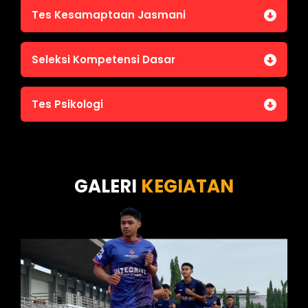
Tes Kesamaptaan Jasmani
Jasmani A (Lari 12 menit)
Seleksi Kompetensi Dasar
Jasmani B (Pull Up, Sit Up, Push Up, Shuttle run)
Jasmani C (Renang)
Tes Intelegensi Umum
Tes Psikologi
Tes Karakteristik Pribadi
Tes Wawasan Kebangsaan
Tes Kecerdasan
Tes Kecermatan
Tes Kepribadian
GALERI
KEGIATAN