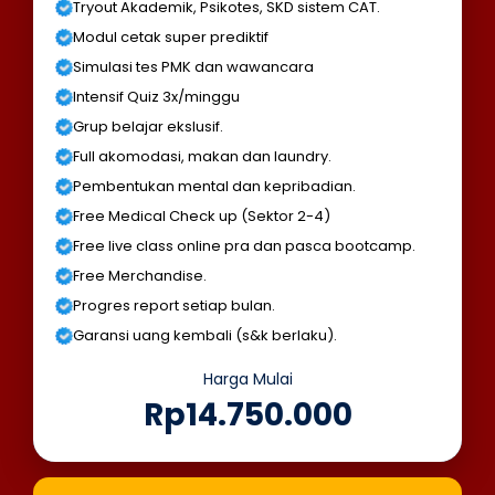
Tryout Akademik, Psikotes, SKD sistem CAT.
Modul cetak super prediktif
Simulasi tes PMK dan wawancara
Intensif Quiz 3x/minggu
Grup belajar ekslusif.
Full akomodasi, makan dan laundry.
Pembentukan mental dan kepribadian.
Free Medical Check up (Sektor 2-4)
Free live class online pra dan pasca bootcamp.
Free Merchandise.
Progres report setiap bulan.
Garansi uang kembali (s&k berlaku).
Harga Mulai
Rp14.750.000