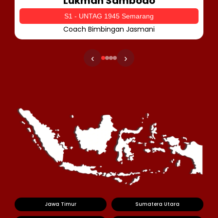
Lukman Sambodo
S1 - UNTAG 1945 Semarang
Coach Bimbingan Jasmani
‹
›
Jawa Timur
Sumatera Utara