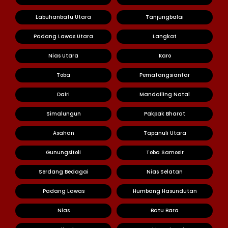
Labuhanbatu Utara
Tanjungbalai
Padang Lawas Utara
Langkat
Nias Utara
Karo
Toba
Pematangsiantar
Dairi
Mandailing Natal
Simalungun
Pakpak Bharat
Asahan
Tapanuli Utara
Gunungsitoli
Toba Samosir
Serdang Bedagai
Nias Selatan
Padang Lawas
Humbang Hasundutan
Nias
Batu Bara