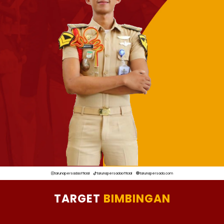
tarunapersadaofficial
tarunapersadaofficial
tarunapersada.com
TARGET
BIMBINGAN