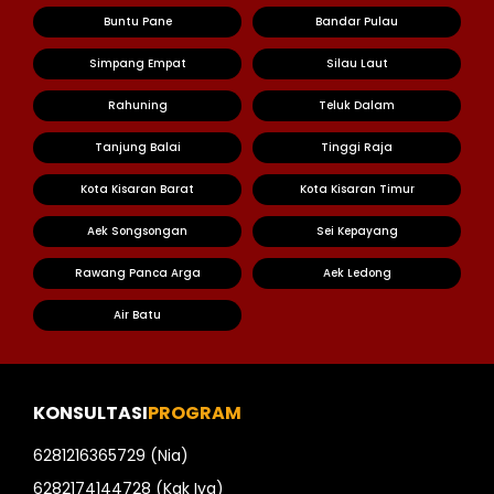
Buntu Pane
Bandar Pulau
Simpang Empat
Silau Laut
Rahuning
Teluk Dalam
Tanjung Balai
Tinggi Raja
Kota Kisaran Barat
Kota Kisaran Timur
Aek Songsongan
Sei Kepayang
Rawang Panca Arga
Aek Ledong
Air Batu
KONSULTASI
PROGRAM
6281216365729 (Nia)
6282174144728 (Kak Iva)