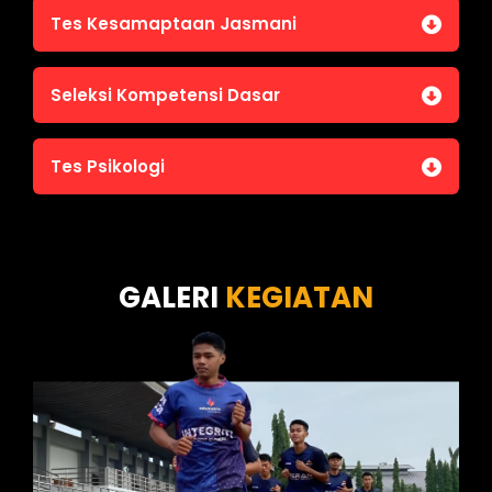
Tes Kesamaptaan Jasmani
Jasmani A (Lari 12 menit)
Seleksi Kompetensi Dasar
Jasmani B (Pull Up, Sit Up, Push Up, Shuttle run)
Jasmani C (Renang)
Tes Intelegensi Umum
Tes Psikologi
Tes Karakteristik Pribadi
Tes Wawasan Kebangsaan
Tes Kecerdasan
Tes Kecermatan
Tes Kepribadian
GALERI
KEGIATAN