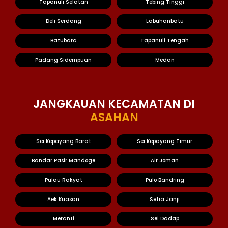
Tapanuli Selatan
Tebing Tinggi
Deli Serdang
Labuhanbatu
Batubara
Tapanuli Tengah
Padang Sidempuan
Medan
JANGKAUAN KECAMATAN DI
ASAHAN
Sei Kepayang Barat
Sei Kepayang Timur
Bandar Pasir Mandoge
Air Joman
Pulau Rakyat
Pulo Bandring
Aek Kuasan
Setia Janji
Meranti
Sei Dadap