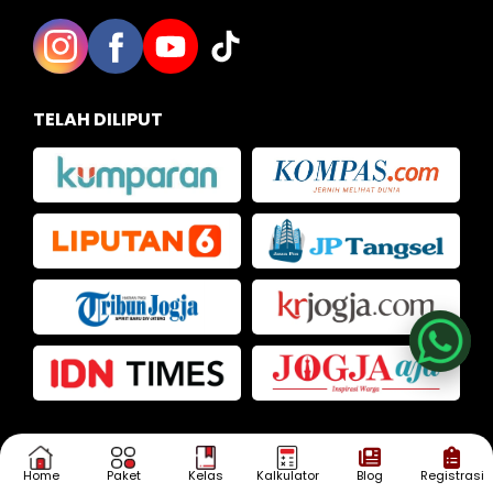
TELAH DILIPUT
Nia
Kak Iva
Kak Dias
KONSULTASI
SEKARANG!
Home
Paket
Kelas
Kalkulator
Blog
Registrasi
Punya Pertanyaan?