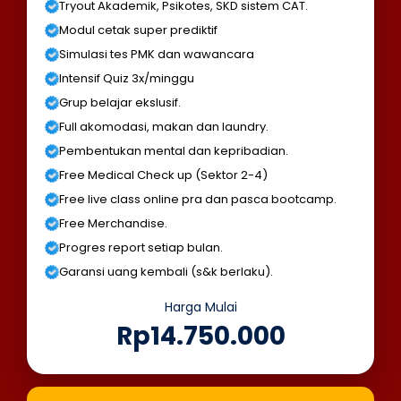
Tryout Akademik, Psikotes, SKD sistem CAT.
Modul cetak super prediktif
Simulasi tes PMK dan wawancara
Intensif Quiz 3x/minggu
Grup belajar ekslusif.
Full akomodasi, makan dan laundry.
Pembentukan mental dan kepribadian.
Free Medical Check up (Sektor 2-4)
Free live class online pra dan pasca bootcamp.
Free Merchandise.
Progres report setiap bulan.
Garansi uang kembali (s&k berlaku).
Harga Mulai
Rp14.750.000