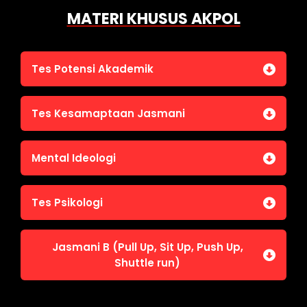
MATERI KHUSUS AKPOL
Tes Potensi Akademik
Bahasa Indonesia
Tes Kesamaptaan Jasmani
Bahasa Inggris (TOEFL)
Penalaran Numerik
Jasmani A (Lari 12 menit)
Mental Ideologi
Pengetahuan Umum (termasuk UU Kepolisian)
Jasmani C (Renang)
Tes Wawasan Kebangsaan
Mental Ideologi
Tes Psikologi
Tes Kecerdasan
Jasmani B (Pull Up, Sit Up, Push Up,
Tes Kecermatan
Shuttle run)
Tes Kepribadian
Jasmani B (Pull Up, Sit Up, Push Up, Shuttle run)