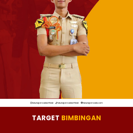
tarunapersadaofficial
tarunapersadaofficial
tarunapersada.com
TARGET
BIMBINGAN