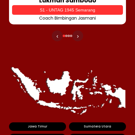
Lukman Sambodo
S1 - UNTAG 1945 Semarang
Coach Bimbingan Jasmani
‹
›
Jawa Timur
Sumatera Utara