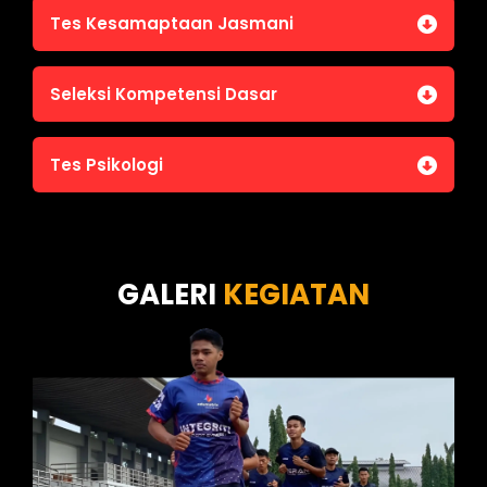
Tes Kesamaptaan Jasmani
Jasmani A (Lari 12 menit)
Seleksi Kompetensi Dasar
Jasmani B (Pull Up, Sit Up, Push Up, Shuttle run)
Jasmani C (Renang)
Tes Intelegensi Umum
Tes Psikologi
Tes Karakteristik Pribadi
Tes Wawasan Kebangsaan
Tes Kecerdasan
Tes Kecermatan
Tes Kepribadian
GALERI
KEGIATAN