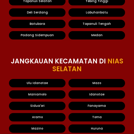
Tapanuli Selatan
Tebing Tinggi
Deli Serdang
Labuhanbatu
Batubara
Tapanuli Tengah
Padang Sidempuan
Medan
JANGKAUAN KECAMATAN DI
NIAS
SELATAN
Ulu Idanotae
Mazo
Maniamolo
Idanotae
Sidua'ori
Fanayama
Aramo
Toma
Mazino
Huruna