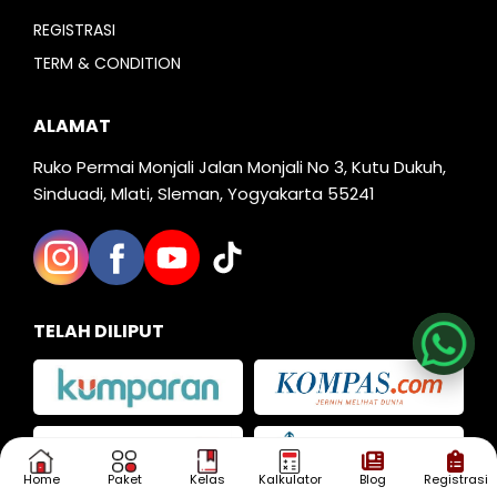
REGISTRASI
TERM & CONDITION
ALAMAT
Ruko Permai Monjali Jalan Monjali No 3, Kutu Dukuh,
Sinduadi, Mlati, Sleman, Yogyakarta 55241
Nia
Kak Iva
TELAH DILIPUT
Kak Dias
Home
Paket
Kelas
Kalkulator
Blog
Registrasi