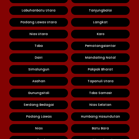
Labuhanbatu Utara
Tanjungbalai
Padang Lawas Utara
Langkat
Nias Utara
Karo
Toba
Pematangsiantar
Dairi
Mandailing Natal
Simalungun
Pakpak Bharat
Asahan
Tapanuli Utara
Gunungsitoli
Toba Samosir
Serdang Bedagai
Nias Selatan
Padang Lawas
Humbang Hasundutan
Nias
Batu Bara