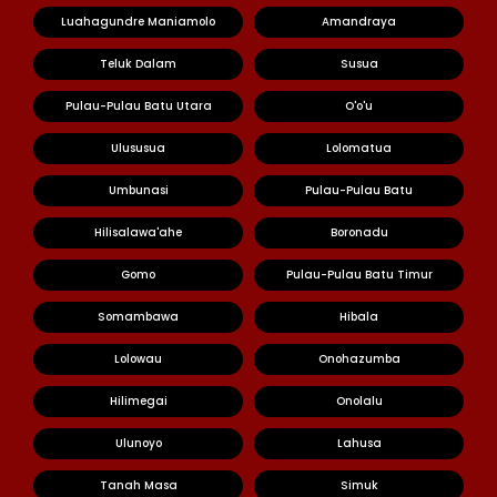
Luahagundre Maniamolo
Amandraya
Teluk Dalam
Susua
Pulau-Pulau Batu Utara
O'o'u
Ulususua
Lolomatua
Umbunasi
Pulau-Pulau Batu
Hilisalawa'ahe
Boronadu
Gomo
Pulau-Pulau Batu Timur
Somambawa
Hibala
Lolowau
Onohazumba
Hilimegai
Onolalu
Ulunoyo
Lahusa
Tanah Masa
Simuk