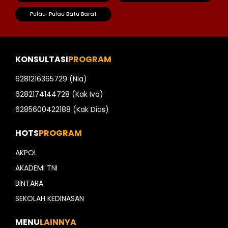
Pulau-Pulau Batu Barat
KONSULTASI
PROGRAM
6281216365729 (Nia)
6282174144728 (Kak Iva)
6285600422188 (Kak Dias)
HOTS
PROGRAM
AKPOL
AKADEMI TNI
BINTARA
SEKOLAH KEDINASAN
MENU
LAINNYA