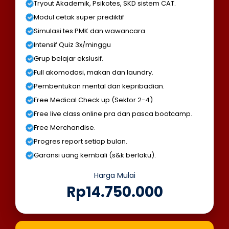
Tryout Akademik, Psikotes, SKD sistem CAT.
Modul cetak super prediktif
Simulasi tes PMK dan wawancara
Intensif Quiz 3x/minggu
Grup belajar ekslusif.
Full akomodasi, makan dan laundry.
Pembentukan mental dan kepribadian.
Free Medical Check up (Sektor 2-4)
Free live class online pra dan pasca bootcamp.
Free Merchandise.
Progres report setiap bulan.
Garansi uang kembali (s&k berlaku).
Harga Mulai
Rp14.750.000