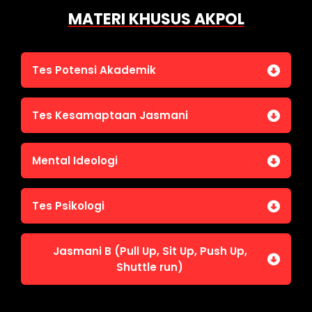
MATERI KHUSUS AKPOL
Tes Potensi Akademik
Bahasa Indonesia
Tes Kesamaptaan Jasmani
Bahasa Inggris (TOEFL)
Penalaran Numerik
Jasmani A (Lari 12 menit)
Mental Ideologi
Pengetahuan Umum (termasuk UU Kepolisian)
Jasmani C (Renang)
Tes Wawasan Kebangsaan
Mental Ideologi
Tes Psikologi
Tes Kecerdasan
Jasmani B (Pull Up, Sit Up, Push Up,
Tes Kecermatan
Shuttle run)
Tes Kepribadian
Jasmani B (Pull Up, Sit Up, Push Up, Shuttle run)