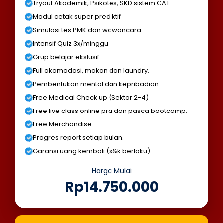
Tryout Akademik, Psikotes, SKD sistem CAT.
Modul cetak super prediktif
Simulasi tes PMK dan wawancara
Intensif Quiz 3x/minggu
Grup belajar ekslusif.
Full akomodasi, makan dan laundry.
Pembentukan mental dan kepribadian.
Free Medical Check up (Sektor 2-4)
Free live class online pra dan pasca bootcamp.
Free Merchandise.
Progres report setiap bulan.
Garansi uang kembali (s&k berlaku).
Harga Mulai
Rp14.750.000