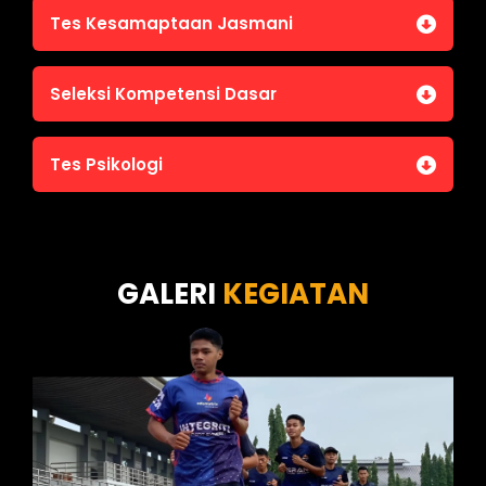
Tes Kesamaptaan Jasmani
Jasmani A (Lari 12 menit)
Seleksi Kompetensi Dasar
Jasmani B (Pull Up, Sit Up, Push Up, Shuttle run)
Jasmani C (Renang)
Tes Intelegensi Umum
Tes Psikologi
Tes Karakteristik Pribadi
Tes Wawasan Kebangsaan
Tes Kecerdasan
Tes Kecermatan
Tes Kepribadian
GALERI
KEGIATAN