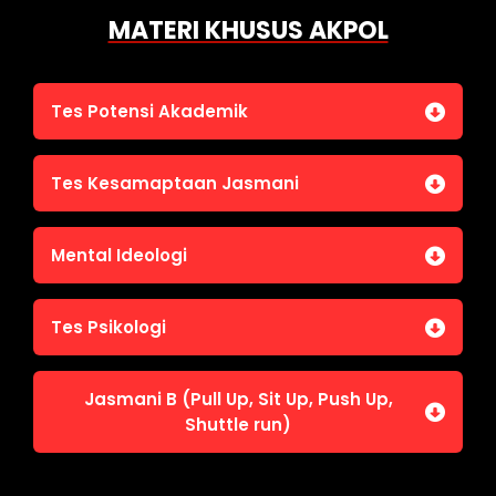
MATERI KHUSUS AKPOL
Tes Potensi Akademik
Bahasa Indonesia
Tes Kesamaptaan Jasmani
Bahasa Inggris (TOEFL)
Penalaran Numerik
Jasmani A (Lari 12 menit)
Mental Ideologi
Pengetahuan Umum (termasuk UU Kepolisian)
Jasmani C (Renang)
Tes Wawasan Kebangsaan
Mental Ideologi
Tes Psikologi
Tes Kecerdasan
Jasmani B (Pull Up, Sit Up, Push Up,
Tes Kecermatan
Shuttle run)
Tes Kepribadian
Jasmani B (Pull Up, Sit Up, Push Up, Shuttle run)