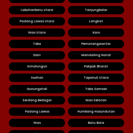
Labuhanbatu Utara
Tanjungbalai
Padang Lawas Utara
Langkat
Nias Utara
Karo
Toba
Pematangsiantar
Dairi
Mandailing Natal
Simalungun
Pakpak Bharat
Asahan
Tapanuli Utara
Gunungsitoli
Toba Samosir
Serdang Bedagai
Nias Selatan
Padang Lawas
Humbang Hasundutan
Nias
Batu Bara