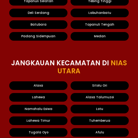
Tapanuli Selatan
Tebing Tinggi
Deli Serdang
Labuhanbatu
Batubara
Tapanuli Tengah
Padang Sidempuan
Medan
JANGKAUAN KECAMATAN DI
NIAS
UTARA
Alasa
Sitolu Ori
Lahewa
Alasa Talumuzoi
Namohalu Esiwa
Lotu
Lahewa Timur
Tuhemberua
Tugala Oyo
Afulu