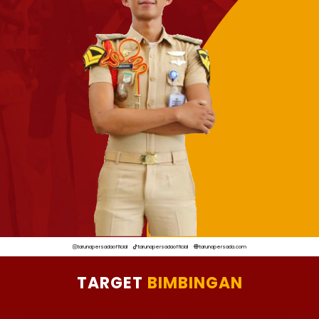
tarunapersadaofficial
tarunapersadaofficial
tarunapersada.com
TARGET
BIMBINGAN