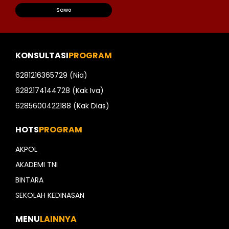
Sawo
KONSULTASI
PROGRAM
6281216365729 (Nia)
6282174144728 (Kak Iva)
6285600422188 (Kak Dias)
HOTS
PROGRAM
AKPOL
AKADEMI TNI
BINTARA
SEKOLAH KEDINASAN
MENU
LAINNYA