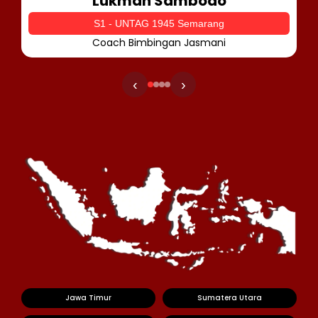
Lukman Sambodo
S1 - UNTAG 1945 Semarang
Coach Bimbingan Jasmani
‹
›
Jawa Timur
Sumatera Utara