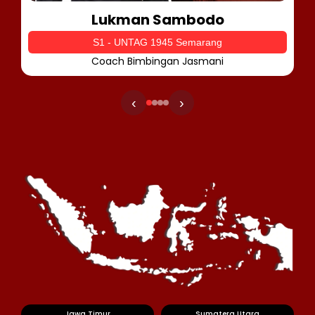
Lukman Sambodo
S1 - UNTAG 1945 Semarang
Coach Bimbingan Jasmani
‹
›
Jawa Timur
Sumatera Utara