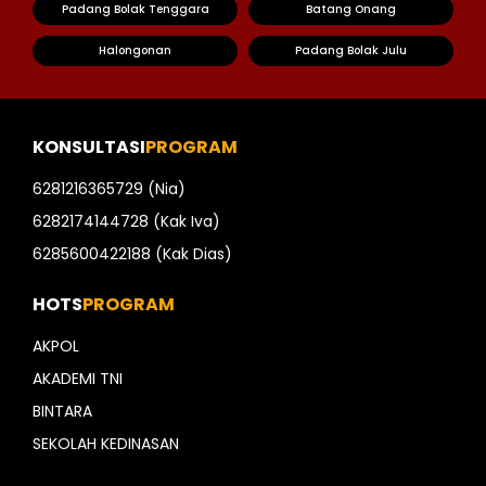
Padang Bolak Tenggara
Batang Onang
Halongonan
Padang Bolak Julu
KONSULTASI
PROGRAM
6281216365729 (Nia)
6282174144728 (Kak Iva)
6285600422188 (Kak Dias)
HOTS
PROGRAM
AKPOL
AKADEMI TNI
BINTARA
SEKOLAH KEDINASAN