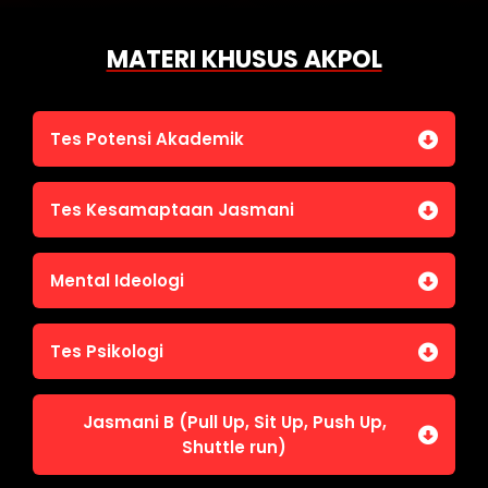
MATERI KHUSUS AKPOL
Tes Potensi Akademik
Bahasa Indonesia
Tes Kesamaptaan Jasmani
Bahasa Inggris (TOEFL)
Penalaran Numerik
Jasmani A (Lari 12 menit)
Mental Ideologi
Pengetahuan Umum (termasuk UU Kepolisian)
Jasmani C (Renang)
Tes Wawasan Kebangsaan
Mental Ideologi
Tes Psikologi
Tes Kecerdasan
Jasmani B (Pull Up, Sit Up, Push Up,
Tes Kecermatan
Shuttle run)
Tes Kepribadian