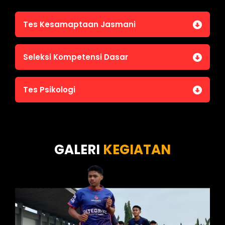
Tes Ketahanan Mental
Tes Kesamaptaan Jasmani
Jasmani A (Lari 12 menit)
Seleksi Kompetensi Dasar
Jasmani B (Pull Up, Sit Up, Push Up, Shuttle run)
Jasmani C (Renang)
Tes Intelegensi Umum
Tes Psikologi
Tes Karakteristik Pribadi
Tes Wawasan Kebangsaan
Tes Kecerdasan
Tes Kecermatan
Tes Kepribadian
GALERI
KEGIATAN