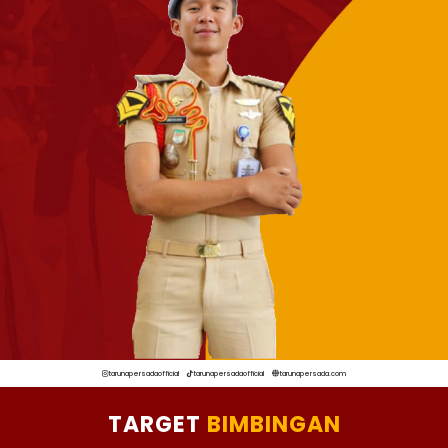
tarunapersadaofficial
tarunapersadaofficial
tarunapersada.com
TARGET
BIMBINGAN