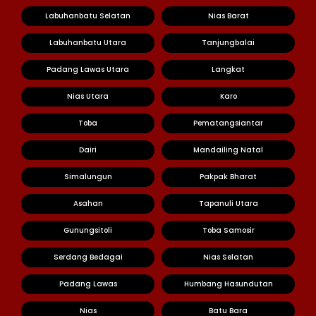
Labuhanbatu Selatan
Nias Barat
Labuhanbatu Utara
Tanjungbalai
Padang Lawas Utara
Langkat
Nias Utara
Karo
Toba
Pematangsiantar
Dairi
Mandailing Natal
Simalungun
Pakpak Bharat
Asahan
Tapanuli Utara
Gunungsitoli
Toba Samosir
Serdang Bedagai
Nias Selatan
Padang Lawas
Humbang Hasundutan
Nias
Batu Bara