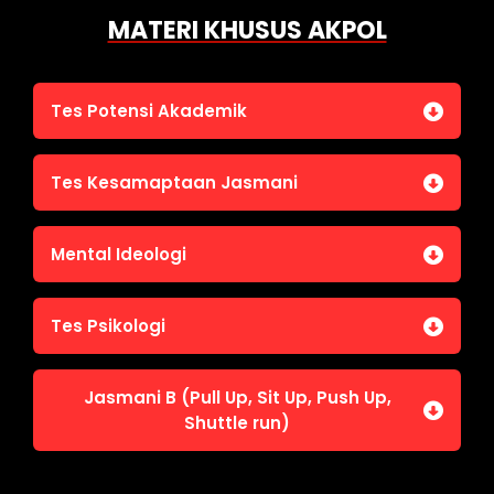
MATERI KHUSUS AKPOL
Tes Potensi Akademik
Bahasa Indonesia
Tes Kesamaptaan Jasmani
Bahasa Inggris (TOEFL)
Penalaran Numerik
Jasmani A (Lari 12 menit)
Mental Ideologi
Pengetahuan Umum (termasuk UU Kepolisian)
Jasmani C (Renang)
Tes Wawasan Kebangsaan
Mental Ideologi
Tes Psikologi
Tes Kecerdasan
Jasmani B (Pull Up, Sit Up, Push Up,
Tes Kecermatan
Shuttle run)
Tes Kepribadian
Jasmani B (Pull Up, Sit Up, Push Up, Shuttle run)