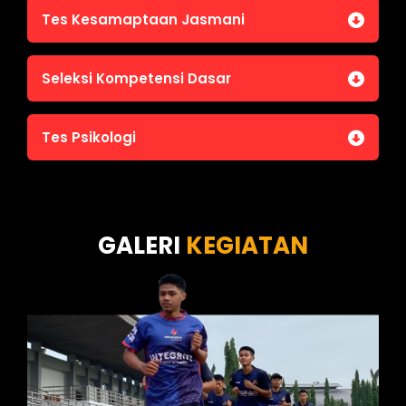
Tes Kesamaptaan Jasmani
Jasmani A (Lari 12 menit)
Seleksi Kompetensi Dasar
Jasmani B (Pull Up, Sit Up, Push Up, Shuttle run)
Jasmani C (Renang)
Tes Intelegensi Umum
Tes Psikologi
Tes Karakteristik Pribadi
Tes Wawasan Kebangsaan
Tes Kecerdasan
Tes Kecermatan
Tes Kepribadian
GALERI
KEGIATAN