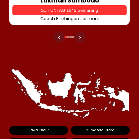
Lukman Sambodo
S1 - UNTAG 1945 Semarang
Coach Bimbingan Jasmani
‹
›
Jawa Timur
Sumatera Utara