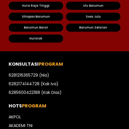
Huta Raja Tinggi
Ulu Barumun
Sihapas Barumun
Sosa Julu
Barumun Barat
Barumun Selatan
Huristak
KONSULTASI
PROGRAM
6281216365729 (Nia)
6282174144728 (Kak Iva)
6285600422188 (Kak Dias)
HOTS
PROGRAM
AKPOL
AKADEMI TNI