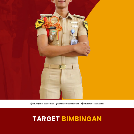
tarunapersadaofficial
tarunapersadaofficial
tarunapersada.com
TARGET
BIMBINGAN