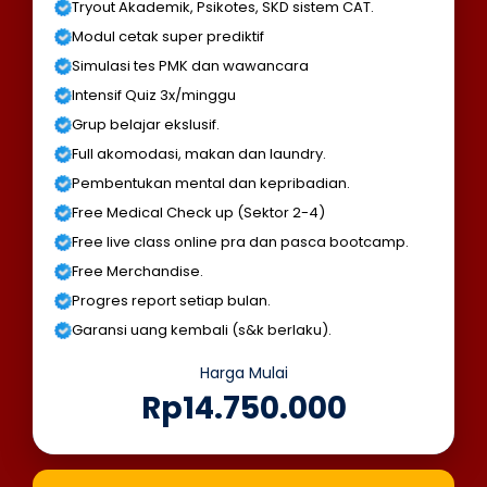
Tryout Akademik, Psikotes, SKD sistem CAT.
Modul cetak super prediktif
Simulasi tes PMK dan wawancara
Intensif Quiz 3x/minggu
Grup belajar ekslusif.
Full akomodasi, makan dan laundry.
Pembentukan mental dan kepribadian.
Free Medical Check up (Sektor 2-4)
Free live class online pra dan pasca bootcamp.
Free Merchandise.
Progres report setiap bulan.
Garansi uang kembali (s&k berlaku).
Harga Mulai
Rp14.750.000