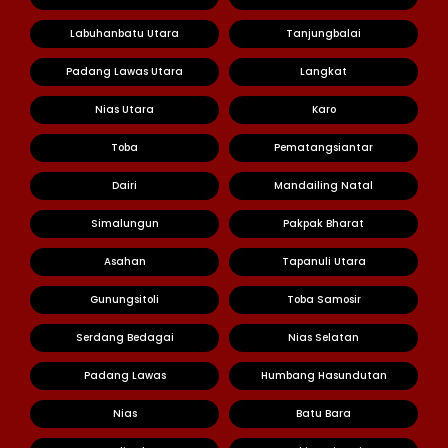
Labuhanbatu Utara
Tanjungbalai
Padang Lawas Utara
Langkat
Nias Utara
Karo
Toba
Pematangsiantar
Dairi
Mandailing Natal
Simalungun
Pakpak Bharat
Asahan
Tapanuli Utara
Gunungsitoli
Toba Samosir
Serdang Bedagai
Nias Selatan
Padang Lawas
Humbang Hasundutan
Nias
Batu Bara