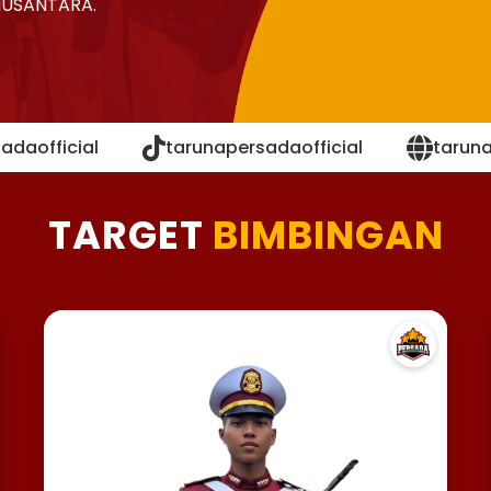
NUSANTARA.
adaofficial
tarunapersadaofficial
tarun
TARGET
BIMBINGAN