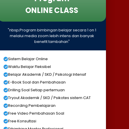
ONLINE CLASS
"nbsp;Program bimbingan belajar secara 1 on 1
melalui media zoom lebih intens dan banyak
benefit tambahan"
Sistem Belajar Online
Waktu Belajar Fleksibel
Belajar Akademik / SKD / Psikologi Intensif
E-Book Soal dan Pembahasan
Drilling Soal Setiap pertemuan
Tryout Akademik / SKD / Psikotes sistem CAT
Recording Pembelajaran
Free Video Pembahasan Soal
Free Konsultasi
Dibimbing Mentor Profesional