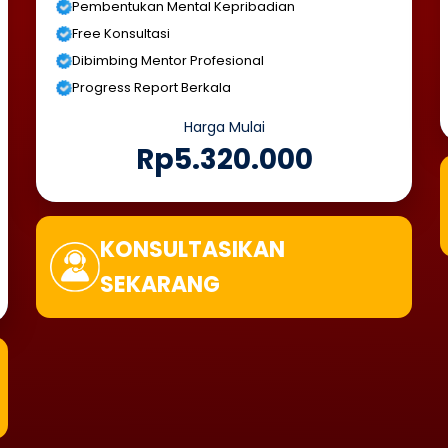
Pembentukan Mental Kepribadian
Free Konsultasi
Dibimbing Mentor Profesional
Progress Report Berkala
Harga Mulai
Rp5.320.000
KONSULTASIKAN
SEKARANG