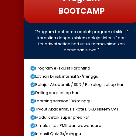
BOOTCAMP
"Program bootcamp adalah program eksklusif
karantina dengan sistem belajar intensif dan
terjadwal setiap hari untuk memaksimalkan
persiapan siswa."
Program eksklusif karantina
Latihan binsik intensif 3x/minggu.
Belajar Akademik / SKD / Psikologi setiap hari.
Drilling soal setiap hari.
Learning session 18x/minggu.
Tryout Akademik, Psikotes, SKD sistem CAT.
Modul cetak super prediktif
Simulasi tes PMK dan wawancara
Intensif Quiz 3x/minggu