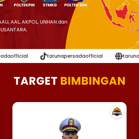
AAU, AAL, AKPOL, UNHAN dan
NUSANTARA.
adaofficial
tarunapersadaofficial
tarun
TARGET
BIMBINGAN