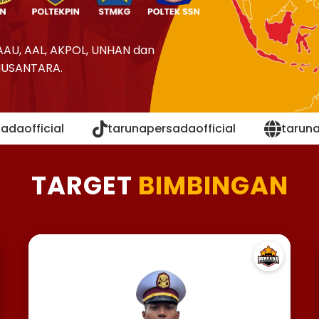
AAU, AAL, AKPOL, UNHAN dan
NUSANTARA.
adaofficial
tarunapersadaofficial
tarun
TARGET
BIMBINGAN