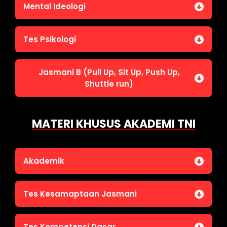
Jasmani A (Lari 12 menit)
Mental Ideologi
Pengetahuan Umum (termasuk UU Kepolisian)
Jasmani C (Renang)
Tes Wawasan Kebangsaan
Mental Ideologi
Tes Psikologi
Tes Kecerdasan
Jasmani B (Pull Up, Sit Up, Push Up,
Tes Kecermatan
Shuttle run)
Tes Kepribadian
Jasmani B (Pull Up, Sit Up, Push Up, Shuttle run)
MATERI KHUSUS AKADEMI TNI
Akademik
Bahasa Indonesia
Tes Kesamaptaan Jasmani
Bahasa Inggris
IPA
Jasmani A (Lari 12 menit)
Tes Kompetensi Dasar