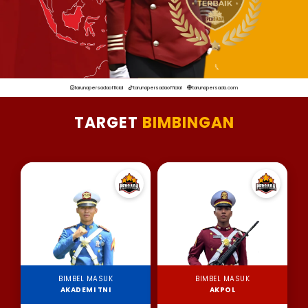
tarunapersadaofficial
tarunapersadaofficial
tarunapersada.com
TARGET
BIMBINGAN
BIMBEL MASUK
BIMBEL MASUK
AKADEMI TNI
AKPOL