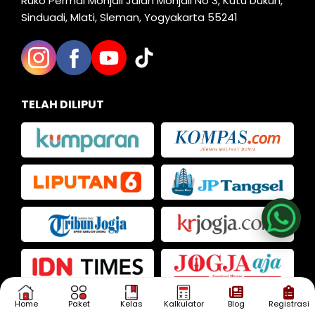
Ruko Permai Monjali Jalan Monjali No 3, Kutu Dukuh,
Sinduadi, Mlati, Sleman, Yogyakarta 55241
TELAH DILIPUT
Nia
Kak Iva
Kak Dias
Home
Paket
Kelas
Kalkulator
Blog
Registrasi