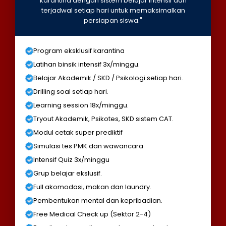
karantina dengan sistem belajar intensif dan
terjadwal setiap hari untuk memaksimalkan
persiapan siswa."
Program eksklusif karantina
Latihan binsik intensif 3x/minggu.
Belajar Akademik / SKD / Psikologi setiap hari.
Drilling soal setiap hari.
Learning session 18x/minggu.
Tryout Akademik, Psikotes, SKD sistem CAT.
Modul cetak super prediktif
Simulasi tes PMK dan wawancara
Intensif Quiz 3x/minggu
Grup belajar ekslusif.
Full akomodasi, makan dan laundry.
Pembentukan mental dan kepribadian.
Free Medical Check up (Sektor 2-4)