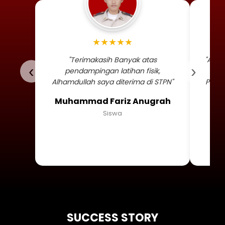
Foto profil siswa Muhammad
★★★★★
"Terimakasih Banyak atas
"Alha
‹
›
pendampingan latihan fisik,
TNI 
Alhamdullah saya diterima di STPN"
Persa
Muhammad Fariz Anugrah
Siswa
SUCCESS STORY