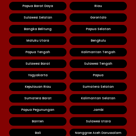
Papua Barat Daya
Riau
Sulawesi Selatan
Gorontalo
Bangka Belitung
Papua Selatan
Maluku Utara
Bengkulu
Papua Tengah
Kalimantan Tengah
Sulawesi Barat
Sulawesi Tengah
Yogyakarta
Papua
Kepulauan Riau
Sumatera Selatan
Sumatera Barat
Kalimantan Selatan
Papua Pegunungan
Jambi
Banten
Sulawesi Utara
Bali
Nanggroe Aceh Darussalam