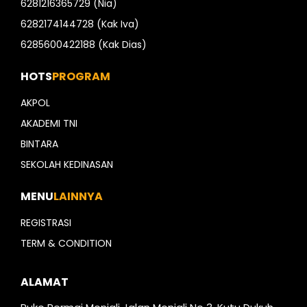
6281216365729 (Nia)
6282174144728 (Kak Iva)
6285600422188 (Kak Dias)
HOTS
PROGRAM
AKPOL
AKADEMI TNI
BINTARA
SEKOLAH KEDINASAN
MENU
LAINNYA
REGISTRASI
TERM & CONDITION
ALAMAT