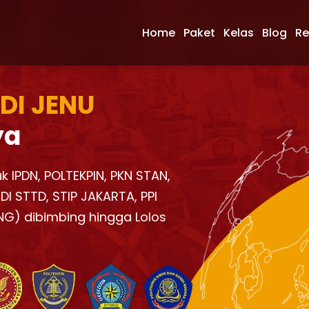
Home
Paket
Kelas
Blog
Re
 DI JENU
ya
k IPDN, POLTEKPIN, PKN STAN,
I STTD, STIP JAKARTA, PPI
NG) dibimbing hingga Lolos