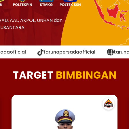
AAU, AAL, AKPOL, UNHAN dan
NUSANTARA.
adaofficial
tarunapersadaofficial
tarun
TARGET
BIMBINGAN